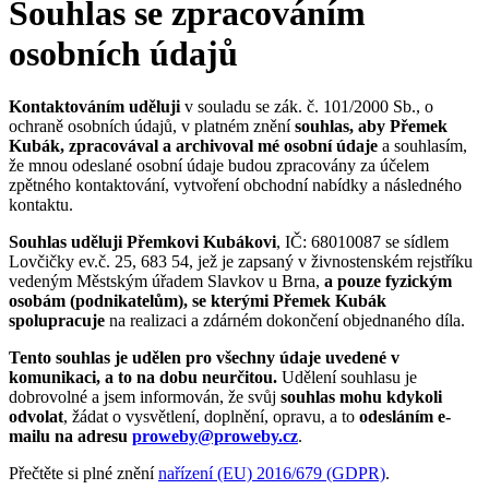
Souhlas se zpracováním
osobních údajů
Kontaktováním uděluji
v souladu se zák. č. 101/2000 Sb., o
ochraně osobních údajů, v platném znění
souhlas, aby Přemek
Kubák, zpracovával a archivoval mé osobní údaje
a souhlasím,
že mnou odeslané osobní údaje budou zpracovány za účelem
zpětného kontaktování, vytvoření obchodní nabídky a následného
kontaktu.
Souhlas uděluji Přemkovi Kubákovi
, IČ: 68010087 se sídlem
Lovčičky ev.č. 25, 683 54, jež je zapsaný v živnostenském rejstříku
vedeným Městským úřadem Slavkov u Brna,
a pouze fyzickým
osobám (podnikatelům), se kterými Přemek Kubák
spolupracuje
na realizaci a zdárném dokončení objednaného díla.
Tento souhlas je udělen pro všechny údaje uvedené v
komunikaci, a to na dobu neurčitou.
Udělení souhlasu je
dobrovolné a jsem informován, že svůj
souhlas mohu kdykoli
odvolat
, žádat o vysvětlení, doplnění, opravu, a to
odesláním e-
mailu na adresu
proweby@proweby.cz
.
Přečtěte si plné znění
nařízení (EU) 2016/679 (GDPR)
.