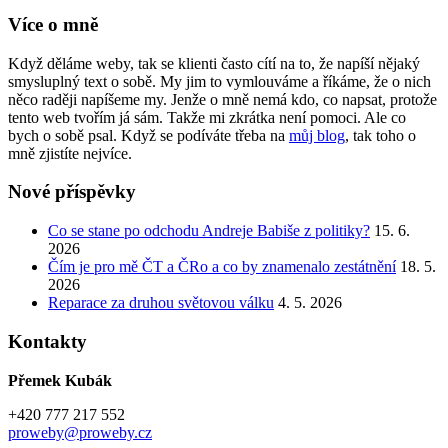
Více o mně
Když děláme weby, tak se klienti často cítí na to, že napíší nějaký
smysluplný text o sobě. My jim to vymlouváme a říkáme, že o nich
něco raději napíšeme my. Jenže o mně nemá kdo, co napsat, protože
tento web tvořím já sám. Takže mi zkrátka není pomoci. Ale co
bych o sobě psal. Když se podíváte třeba na
můj blog
, tak toho o
mně zjistíte nejvíce.
Nové příspěvky
Co se stane po odchodu Andreje Babiše z politiky?
15. 6.
2026
Čím je pro mě ČT a ČRo a co by znamenalo zestátnění
18. 5.
2026
Reparace za druhou světovou válku
4. 5. 2026
Kontakty
Přemek Kubák
+420 777 217 552
proweby@proweby.cz