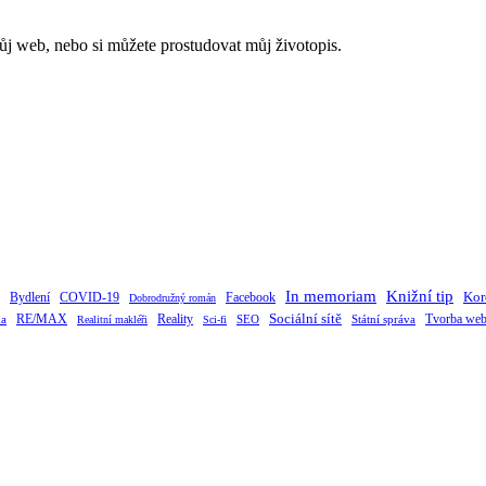
můj web, nebo si můžete prostudovat můj životopis.
Knižní tip
In memoriam
Kor
Bydlení
Facebook
COVID-19
Dobrodružný román
RE/MAX
Sociální sítě
Tvorba web
ka
Reality
SEO
Státní správa
Realitní makléři
Sci-fi