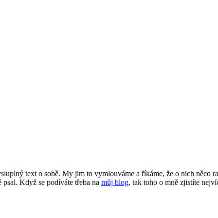
smysluplný text o sobě. My jim to vymlouváme a říkáme, že o nich něco 
 psal. Když se podíváte třeba na
můj blog
, tak toho o mně zjistíte nejví