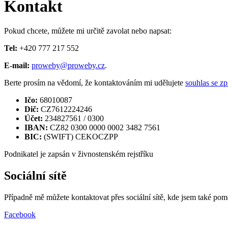
Kontakt
Pokud chcete, můžete mi určitě zavolat nebo napsat:
Tel:
+420 777 217 552
E-mail:
proweby@proweby.cz
.
Berte prosím na vědomí, že kontaktováním mi udělujete
souhlas se z
Ičo:
68010087
Dič:
CZ7612224246
Účet:
234827561 / 0300
IBAN:
CZ82 0300 0000 0002 3482 7561
BIC:
(SWIFT) CEKOCZPP
Podnikatel je zapsán v živnostenském rejstříku
Sociální sítě
Případně mě můžete kontaktovat přes sociální sítě, kde jsem také pom
Facebook