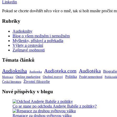
Linkedin
Pokud se chcete dovědět něco více o mně, tak si holt musíte pročíst 
Rubriky
Audioknihy
Blog o všem možném i nemožném
Myšlenky, přísloví a pořekadla
Výlety a cestování
Zajímavé osobnosti
Témata článků
Audiokniha
Audioteka.com
Audiotéka
Biografie
Audioteka
Politika
Online marketing
Osobní rozvoj
Motivace
Prodej nemovitostí
Publicisti
Životní filozofie
Česká literatura
Nové příspěvky v blogu
Co se stane po odchodu Andreje Babiše z politiky?
Reparace za druhou světovou válku