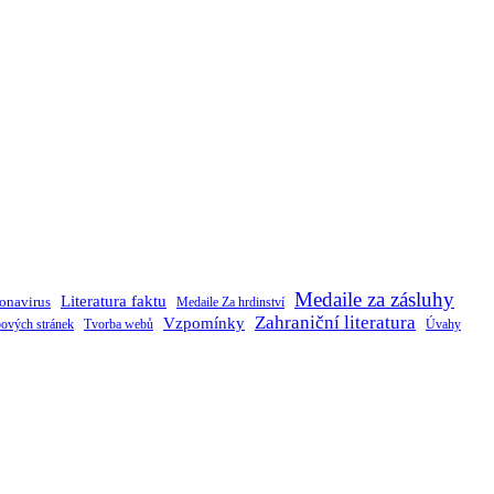
Medaile za zásluhy
Literatura faktu
onavirus
Medaile Za hrdinství
Zahraniční literatura
Vzpomínky
ových stránek
Tvorba webů
Úvahy