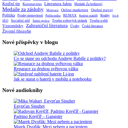
Knižní tip
Literatura faktu
Koronavirus
Medaile Za hrdinství
Medaile za zásluhy
Online marketing
Osobní rozvoj
Motivace
Politika
RE/MAX
Prodej nemovitostí
Publicistika
Reality
Realitní makléři
Sci-fi
Sociální sítě
Tvorba webových stránek
Tvorba webů
SEO
Státní správa
Zahraniční literatura
Vzpomínky
Česká literatura
Úvahy
Životní filozofie
Nové příspěvky v blogu
Co se stane po odchodu Andreje Babiše z politiky?
Reparace za druhou světovou válku
Jak se starat o baterii v mobilu a notebooku
Nové audioknihy
Egypťan Sinuhet
Padrino Krejčíř – Gangster
Marek Dvořák: Mezi nebem a pacientem