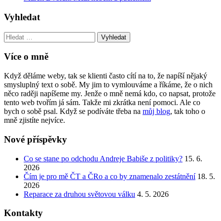
Vyhledat
Vyhledat:
Více o mně
Když děláme weby, tak se klienti často cítí na to, že napíší nějaký
smysluplný text o sobě. My jim to vymlouváme a říkáme, že o nich
něco raději napíšeme my. Jenže o mně nemá kdo, co napsat, protože
tento web tvořím já sám. Takže mi zkrátka není pomoci. Ale co
bych o sobě psal. Když se podíváte třeba na
můj blog
, tak toho o
mně zjistíte nejvíce.
Nové příspěvky
Co se stane po odchodu Andreje Babiše z politiky?
15. 6.
2026
Čím je pro mě ČT a ČRo a co by znamenalo zestátnění
18. 5.
2026
Reparace za druhou světovou válku
4. 5. 2026
Kontakty