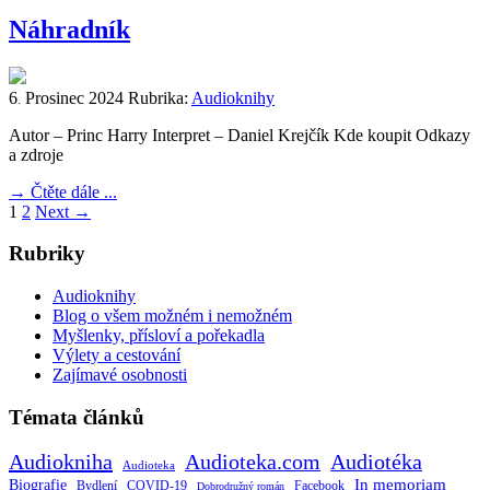
Náhradník
6
Prosinec
2024
Rubrika:
Audioknihy
.
Autor – Princ Harry Interpret – Daniel Krejčík Kde koupit Odkazy
a zdroje
→
Čtěte dále ...
1
2
Next
→
Rubriky
Audioknihy
Blog o všem možném i nemožném
Myšlenky, přísloví a pořekadla
Výlety a cestování
Zajímavé osobnosti
Témata článků
Audiokniha
Audioteka.com
Audiotéka
Audioteka
Biografie
In memoriam
Bydlení
Facebook
COVID-19
Dobrodružný román