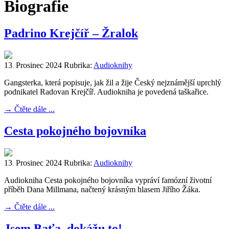
Biografie
Padrino Krejčíř – Žralok
13
Prosinec
2024
Rubrika:
Audioknihy
.
Gangsterka, která popisuje, jak žil a žije Český nejznámější uprchlý
podnikatel Radovan Krejčíř. Audiokniha je povedená taškařice.
→
Čtěte dále ...
Cesta pokojného bojovníka
13
Prosinec
2024
Rubrika:
Audioknihy
.
Audiokniha Cesta pokojného bojovníka vypráví famózní životní
příběh Dana Millmana, načtený krásným hlasem Jiřího Žáka.
→
Čtěte dále ...
Jsem Baťa, dokážu to!