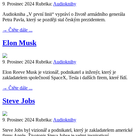
9
Prosinec
2024
Rubrika:
Audioknihy
.
Audiokniha „V první linii“ vypráví o životě armádního generála
Petra Pavla, který se později stal českým prezidentem.
→
Čtěte dále ...
Elon Musk
9
Prosinec
2024
Rubrika:
Audioknihy
.
Elon Reeve Musk je vizionář, podnikatel a inženýr, který je
zakladatelem společností SpaceX, Tesla i dalších firem, které řídí.
→
Čtěte dále ...
Steve Jobs
9
Prosinec
2024
Rubrika:
Audioknihy
.
Steve Jobs byl vizionář a podnikatel, který je zakladatelem americké
firmy Apple. Životopis Steva Jobse je velmi inspirativní.