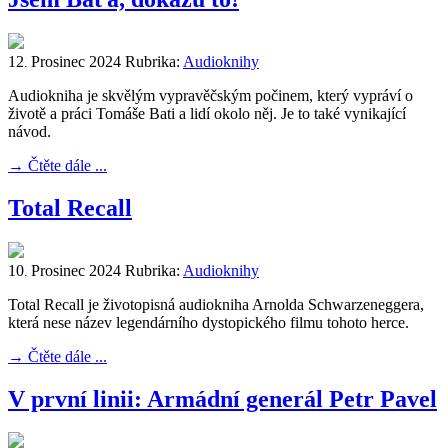
12
Prosinec
2024
Rubrika:
Audioknihy
.
Audiokniha je skvělým vypravěčským počinem, který vypráví o
životě a práci Tomáše Bati a lidí okolo něj. Je to také vynikající
návod.
→
Čtěte dále ...
Total Recall
10
Prosinec
2024
Rubrika:
Audioknihy
.
Total Recall je životopisná audiokniha Arnolda Schwarzeneggera,
která nese název legendárního dystopického filmu tohoto herce.
→
Čtěte dále ...
V první linii: Armádní generál Petr Pavel‎