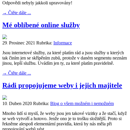
Odpovědi nebyly jakkoli upravovány!
→
Čtěte dále ...
Mé oblíbené online služby
29
Prosinec
2021
Rubrika:
Informace
.
Jsou internetové služby, za které platím rád a jsou služby u kterých
tak činím jen se skřípěním zubů, protože v daném segmentu neznám
jinou, lepší službu. Uvádím jen ty, za které platím pravidelně.
→
Čtěte dále ...
Rádi propojujeme weby i jejich majitele
10
Duben
2020
Rubrika:
Blog o všem možném i nemožném
.
Mnoho lidí si myslí, že weby jsou jen takové vizitky a že stačí, když
se web vytvoří a hotovo. Jenže ono je to trošku složitější. Proto si
řekněme alespoň elementární pravidla, která by nás měla při
propojování webů vést.