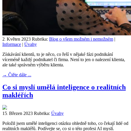
2
Květen
2023
Rubrika:
Blog o všem možném i nemožném
|
.
Informace
|
Úvahy
Získávání klientů, to je něco, co řeší v nějaké fázi podnikání
víceméně každý podnikatel či firma. Není to jen o nalezení klienta,
ale také správném výběru klienta.
→
Čtěte dále ...
Co si myslí umělá inteligence o realitních
makléřích
15
Březen
2023
Rubrika:
Úvahy
.
Položil jsem umělé inteligenci otázku ohledně toho, co čekají lidé od
realitních makléřů. Podívejte se, co si o této profesi AI myslí.