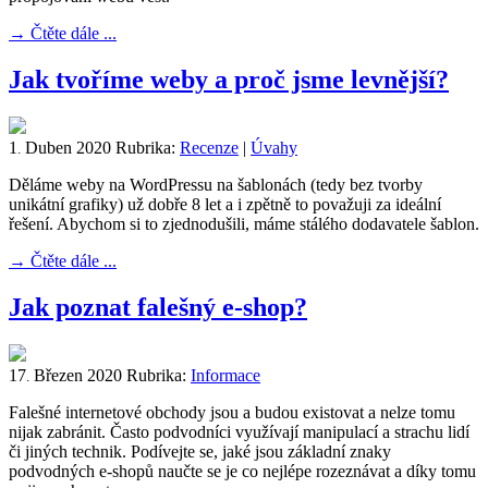
→
Čtěte dále ...
Jak tvoříme weby a proč jsme levnější?
1
Duben
2020
Rubrika:
Recenze
|
Úvahy
.
Děláme weby na WordPressu na šablonách (tedy bez tvorby
unikátní grafiky) už dobře 8 let a i zpětně to považuji za ideální
řešení. Abychom si to zjednodušili, máme stálého dodavatele šablon.
→
Čtěte dále ...
Jak poznat falešný e-shop?
17
Březen
2020
Rubrika:
Informace
.
Falešné internetové obchody jsou a budou existovat a nelze tomu
nijak zabránit. Často podvodníci využívají manipulací a strachu lidí
či jiných technik. Podívejte se, jaké jsou základní znaky
podvodných e-shopů naučte se je co nejlépe rozeznávat a díky tomu