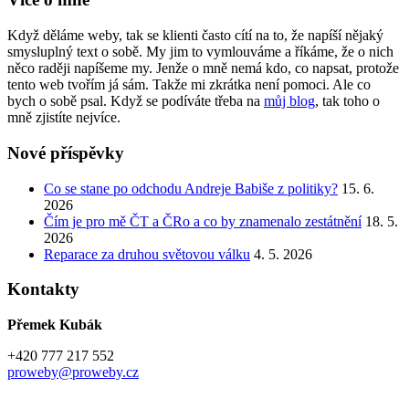
Když děláme weby, tak se klienti často cítí na to, že napíší nějaký
smysluplný text o sobě. My jim to vymlouváme a říkáme, že o nich
něco raději napíšeme my. Jenže o mně nemá kdo, co napsat, protože
tento web tvořím já sám. Takže mi zkrátka není pomoci. Ale co
bych o sobě psal. Když se podíváte třeba na
můj blog
, tak toho o
mně zjistíte nejvíce.
Nové příspěvky
Co se stane po odchodu Andreje Babiše z politiky?
15. 6.
2026
Čím je pro mě ČT a ČRo a co by znamenalo zestátnění
18. 5.
2026
Reparace za druhou světovou válku
4. 5. 2026
Kontakty
Přemek Kubák
+420 777 217 552
proweby@proweby.cz