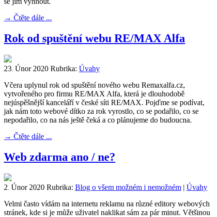
se jim vyhnout.
→
Čtěte dále ...
Rok od spuštění webu RE/MAX Alfa
23
Únor
2020
Rubrika:
Úvahy
.
Včera uplynul rok od spuštění nového webu Remaxalfa.cz,
vytvořeného pro firmu RE/MAX Alfa, která je dlouhodobě
nejúspěšnější kanceláří v české síti RE/MAX. Pojďme se podívat,
jak nám toto webové dítko za rok vyrostlo, co se podařilo, co se
nepodařilo, co na nás ještě čeká a co plánujeme do budoucna.
→
Čtěte dále ...
Web zdarma ano / ne?
2
Únor
2020
Rubrika:
Blog o všem možném i nemožném
|
Úvahy
.
Velmi často vídám na internetu reklamu na různé editory webových
stránek, kde si je může uživatel naklikat sám za pár minut. Většinou