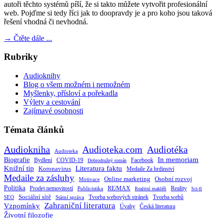
autoři těchto systémů píší, že si takto můžete vytvořit profesionální
web. Pojďme si tedy říci jak to doopravdy je a pro koho jsou taková
řešení vhodná či nevhodná.
→
Čtěte dále ...
Rubriky
Audioknihy
Blog o všem možném i nemožném
Myšlenky, přísloví a pořekadla
Výlety a cestování
Zajímavé osobnosti
Témata článků
Audiokniha
Audioteka.com
Audiotéka
Audioteka
Biografie
In memoriam
Bydlení
Facebook
COVID-19
Dobrodružný román
Knižní tip
Literatura faktu
Koronavirus
Medaile Za hrdinství
Medaile za zásluhy
Online marketing
Osobní rozvoj
Motivace
Politika
RE/MAX
Prodej nemovitostí
Publicistika
Reality
Realitní makléři
Sci-fi
Sociální sítě
Tvorba webových stránek
Tvorba webů
SEO
Státní správa
Zahraniční literatura
Vzpomínky
Česká literatura
Úvahy
Životní filozofie