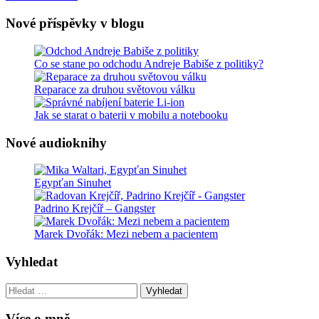
Nové příspěvky v blogu
Co se stane po odchodu Andreje Babiše z politiky?
Reparace za druhou světovou válku
Jak se starat o baterii v mobilu a notebooku
Nové audioknihy
Egypťan Sinuhet
Padrino Krejčíř – Gangster
Marek Dvořák: Mezi nebem a pacientem
Vyhledat
Vyhledat:
Více o mně