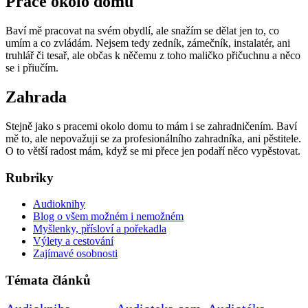
Práce okolo domu
Baví mě pracovat na svém obydlí, ale snažím se dělat jen to, co
umím a co zvládám. Nejsem tedy zedník, zámečník, instalatér, ani
truhlář či tesař, ale občas k něčemu z toho maličko přičuchnu a něco
se i přiučím.
Zahrada
Stejně jako s pracemi okolo domu to mám i se zahradničením. Baví
mě to, ale nepovažuji se za profesionálního zahradníka, ani pěstitele.
O to větší radost mám, když se mi přece jen podaří něco vypěstovat.
Rubriky
Audioknihy
Blog o všem možném i nemožném
Myšlenky, přísloví a pořekadla
Výlety a cestování
Zajímavé osobnosti
Témata článků