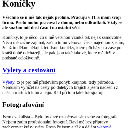
Koníčky
Všechno se u mě tak nějak prolíná. Pracuju v IT a mám svoji
firmu. Proto mohu pracovat z domu, nebo odkudkoli. Vždy se
ale snažím mít dost času i na ostatní věci.
Koníčky, to je něco, co u mě většinou vzniká tak nějak samovolně.
Něco mě začne zajímat, začnu tomu věnovat čas a najednou zjistím,
že už to dělám několik let. Jsou koníčky, které přicházejí a zase po
kratší době odcházejí, ale pak jsou také takové, které mě drží v
podstatě celoživotně.
Výlety a cestování
Výlety
, to je pro mě především pohyb krajinou, tedy přírodou.
Nemusím vyrážet na cesty po dalekých krajích a jsem nadšen i z
našich místních luhů a hájů. Rád při tom také fotografuji.
Fotografování
Jsem cvakálista – Bylo by drzé označovat sám sebe za fotografa.
Nejsem zatím profesionální fotograf. Baví mě bez přípravy
zachycovat krásy světa. Proto že jsem ajťák a dělám
webové