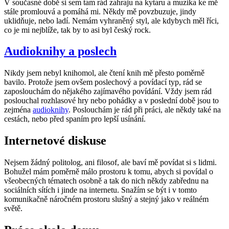
V současné době si sem tam rád zahraju na kytaru a muzika ke mě
stále promlouvá a pomáhá mi. Někdy mě povzbuzuje, jindy
uklidňuje, nebo ladí. Nemám vyhraněný styl, ale kdybych měl říci,
co je mi nejblíže, tak by to asi byl český rock.
Audioknihy a poslech
Nikdy jsem nebyl knihomol, ale čtení knih mě přesto poměrně
bavilo. Protože jsem ovšem poslechový a povídací typ, rád se
zaposlouchám do nějakého zajímavého povídání. Vždy jsem rád
poslouchal rozhlasové hry nebo pohádky a v poslední době jsou to
zejména
audioknihy
. Poslouchám je rád při práci, ale někdy také na
cestách, nebo před spaním pro lepší usínání.
Internetové diskuse
Nejsem žádný politolog, ani filosof, ale baví mě povídat si s lidmi.
Bohužel mám poměrně málo prostoru k tomu, abych si povídal o
všeobecných tématech osobně a tak do nich někdy zabřednu na
sociálních sítích i jinde na internetu. Snažím se být i v tomto
komunikačně náročném prostoru slušný a stejný jako v reálném
světě.