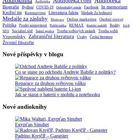
Audiokniha
Audioteka.com
Audiotéka
Audioteka
Biografie
In memoriam
Bydlení
Facebook
COVID-19
Dobrodružný román
Knižní tip
Literatura faktu
Koronavirus
Medaile Za hrdinství
Medaile za zásluhy
Online marketing
Osobní rozvoj
Motivace
Politika
RE/MAX
Prodej nemovitostí
Publicistika
Reality
Realitní makléři
Sci-fi
Sociální sítě
Tvorba webových stránek
Tvorba webů
SEO
Státní správa
Zahraniční literatura
Vzpomínky
Česká literatura
Úvahy
Životní filozofie
Nové příspěvky v blogu
Co se stane po odchodu Andreje Babiše z politiky?
Reparace za druhou světovou válku
Jak se starat o baterii v mobilu a notebooku
Nové audioknihy
Egypťan Sinuhet
Padrino Krejčíř – Gangster