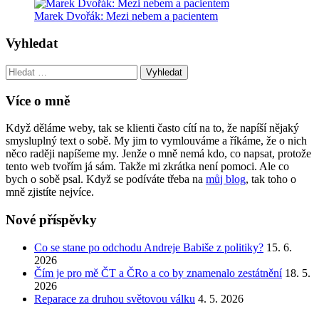
Marek Dvořák: Mezi nebem a pacientem
Vyhledat
Vyhledat:
Více o mně
Když děláme weby, tak se klienti často cítí na to, že napíší nějaký
smysluplný text o sobě. My jim to vymlouváme a říkáme, že o nich
něco raději napíšeme my. Jenže o mně nemá kdo, co napsat, protože
tento web tvořím já sám. Takže mi zkrátka není pomoci. Ale co
bych o sobě psal. Když se podíváte třeba na
můj blog
, tak toho o
mně zjistíte nejvíce.
Nové příspěvky
Co se stane po odchodu Andreje Babiše z politiky?
15. 6.
2026
Čím je pro mě ČT a ČRo a co by znamenalo zestátnění
18. 5.
2026
Reparace za druhou světovou válku
4. 5. 2026