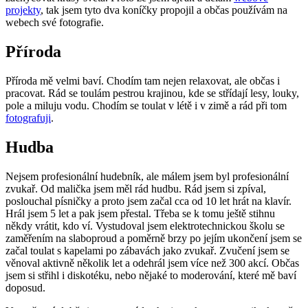
projekty
, tak jsem tyto dva koníčky propojil a občas používám na
webech své fotografie.
Příroda
Příroda mě velmi baví. Chodím tam nejen relaxovat, ale občas i
pracovat. Rád se toulám pestrou krajinou, kde se střídají lesy, louky,
pole a miluju vodu. Chodím se toulat v létě i v zimě a rád při tom
fotografuji
.
Hudba
Nejsem profesionální hudebník, ale málem jsem byl profesionální
zvukař. Od malička jsem měl rád hudbu. Rád jsem si zpíval,
poslouchal písničky a proto jsem začal cca od 10 let hrát na klavír.
Hrál jsem 5 let a pak jsem přestal. Třeba se k tomu ještě stihnu
někdy vrátit, kdo ví. Vystudoval jsem elektrotechnickou školu se
zaměřením na slaboproud a poměrně brzy po jejím ukončení jsem se
začal toulat s kapelami po zábavách jako zvukař. Zvučení jsem se
věnoval aktivně několik let a odehrál jsem více než 300 akcí. Občas
jsem si střihl i diskotéku, nebo nějaké to moderování, které mě baví
doposud.