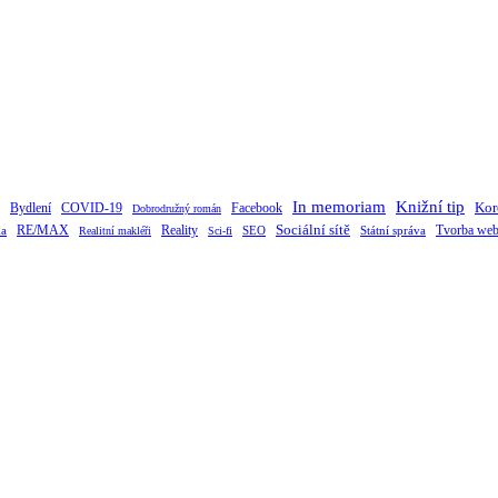
Knižní tip
In memoriam
Kor
Bydlení
Facebook
COVID-19
Dobrodružný román
RE/MAX
Sociální sítě
Tvorba web
ka
Reality
SEO
Státní správa
Realitní makléři
Sci-fi