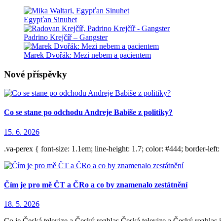
Egypťan Sinuhet
Padrino Krejčíř – Gangster
Marek Dvořák: Mezi nebem a pacientem
Nové příspěvky
Co se stane po odchodu Andreje Babiše z politiky?
15. 6. 2026
.va-perex { font-size: 1.1em; line-height: 1.7; color: #444; border-left
Čím je pro mě ČT a ČRo a co by znamenalo zestátnění
18. 5. 2026
Co je Česká televize a Český rozhlas Česká televize a Český rozhlas 