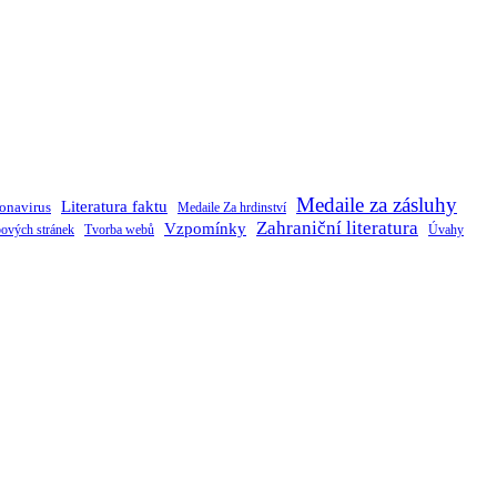
Medaile za zásluhy
Literatura faktu
onavirus
Medaile Za hrdinství
Zahraniční literatura
Vzpomínky
ových stránek
Tvorba webů
Úvahy