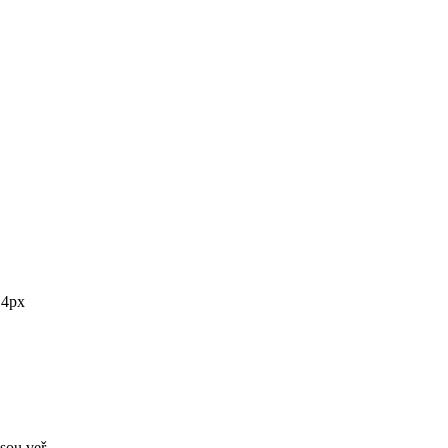
: 4px
jsou veř