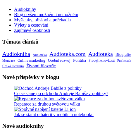
Audioknihy
Blog o všem možném i nemožném
Myšlenky, přísloví a pořekadla
Výlety a cestování
Zajímavé osobnosti
Témata článků
Audiokniha
Audioteka.com
Audiotéka
Biografie
Audioteka
Politika
Online marketing
Osobní rozvoj
Motivace
Prodej nemovitostí
Publicisti
Životní filozofie
Česká literatura
Nové příspěvky v blogu
Co se stane po odchodu Andreje Babiše z politiky?
Reparace za druhou světovou válku
Jak se starat o baterii v mobilu a notebooku
Nové audioknihy