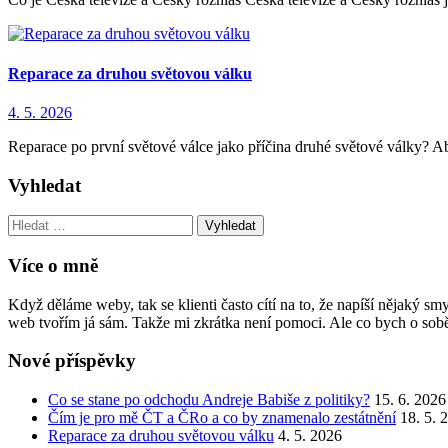
Reparace za druhou světovou válku
4. 5. 2026
Reparace po první světové válce jako příčina druhé světové války? 
Vyhledat
Vyhledat:
Více o mně
Když děláme weby, tak se klienti často cítí na to, že napíší nějaký 
web tvořím já sám. Takže mi zkrátka není pomoci. Ale co bych o sobě
Nové příspěvky
Co se stane po odchodu Andreje Babiše z politiky?
15. 6. 2026
Čím je pro mě ČT a ČRo a co by znamenalo zestátnění
18. 5. 
Reparace za druhou světovou válku
4. 5. 2026