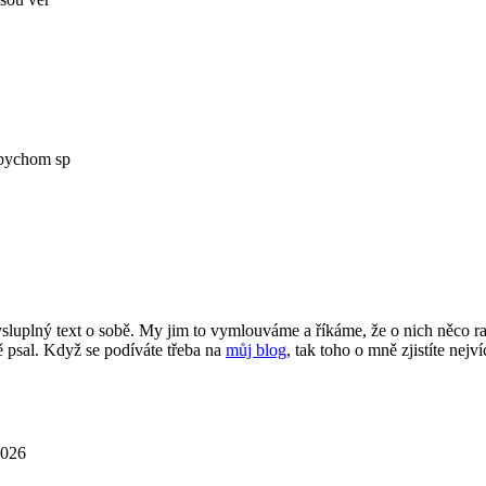
Abychom sp
smysluplný text o sobě. My jim to vymlouváme a říkáme, že o nich něco 
 psal. Když se podíváte třeba na
můj blog
, tak toho o mně zjistíte nejví
2026