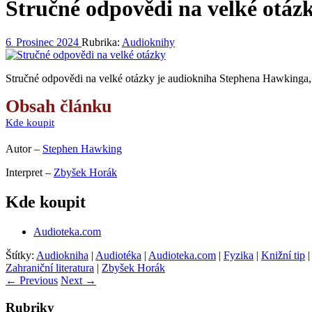
Stručné odpovědi na velké otáz
6
Prosinec
2024
Rubrika:
Audioknihy
.
Stručné odpovědi na velké otázky je audiokniha Stephena Hawkinga, 
Obsah článku
Kde koupit
Autor –
Stephen Hawking
Interpret –
Zbyšek Horák
Kde koupit
Audioteka.com
Štítky:
Audiokniha
|
Audiotéka
|
Audioteka.com
|
Fyzika
|
Knižní tip
Zahraniční literatura
|
Zbyšek Horák
←
Previous
Next
→
Rubriky