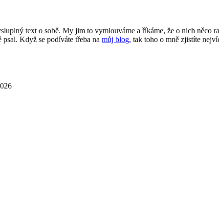
smysluplný text o sobě. My jim to vymlouváme a říkáme, že o nich něco 
 psal. Když se podíváte třeba na
můj blog
, tak toho o mně zjistíte nejví
2026