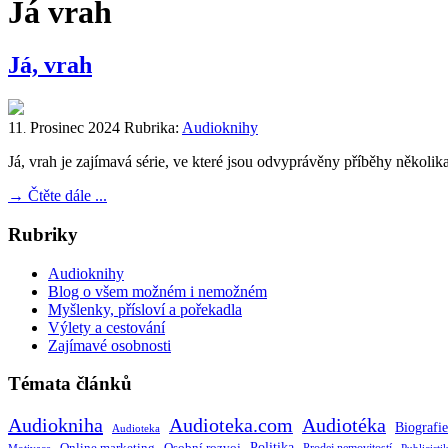
Já vrah
Já, vrah
11
Prosinec
2024
Rubrika:
Audioknihy
.
Já, vrah je zajímavá série, ve které jsou odvyprávěny příběhy několik
→
Čtěte dále ...
Rubriky
Audioknihy
Blog o všem možném i nemožném
Myšlenky, přísloví a pořekadla
Výlety a cestování
Zajímavé osobnosti
Témata článků
Audiokniha
Audioteka.com
Audiotéka
Biografie
Audioteka
Politika
Online marketing