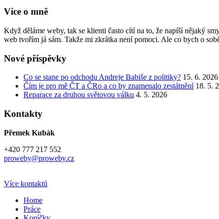
Více o mně
Když děláme weby, tak se klienti často cítí na to, že napíší nějaký 
web tvořím já sám. Takže mi zkrátka není pomoci. Ale co bych o sobě
Nové příspěvky
Co se stane po odchodu Andreje Babiše z politiky?
15. 6. 2026
Čím je pro mě ČT a ČRo a co by znamenalo zestátnění
18. 5. 
Reparace za druhou světovou válku
4. 5. 2026
Kontakty
Přemek Kubák
+420 777 217 552
proweby@proweby.cz
Více kontaktů
Home
Práce
Koníčky