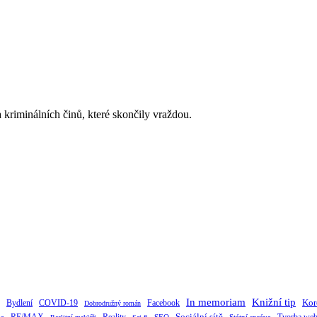
a kriminálních činů, které skončily vraždou.
Knižní tip
In memoriam
Kor
Bydlení
Facebook
COVID-19
Dobrodružný román