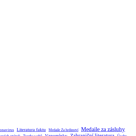
Medaile za zásluhy
Literatura faktu
onavirus
Medaile Za hrdinství
Zahraniční literatura
Vzpomínky