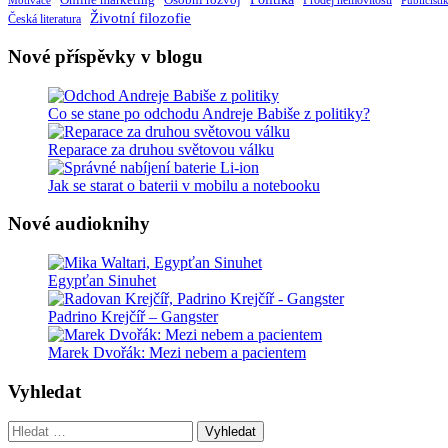
Osobní rozvoj
Motivace
Prodej nemovitostí
Publicisti
Životní filozofie
Česká literatura
Nové příspěvky v blogu
Co se stane po odchodu Andreje Babiše z politiky?
Reparace za druhou světovou válku
Jak se starat o baterii v mobilu a notebooku
Nové audioknihy
Egypťan Sinuhet
Padrino Krejčíř – Gangster
Marek Dvořák: Mezi nebem a pacientem
Vyhledat
Vyhledat: