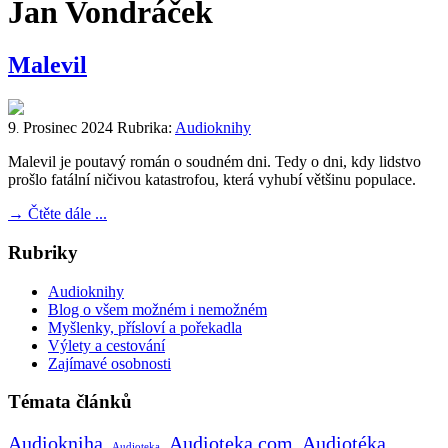
Jan Vondráček
Malevil
9
Prosinec
2024
Rubrika:
Audioknihy
.
Malevil je poutavý román o soudném dni. Tedy o dni, kdy lidstvo
prošlo fatální ničivou katastrofou, která vyhubí většinu populace.
→
Čtěte dále ...
Rubriky
Audioknihy
Blog o všem možném i nemožném
Myšlenky, přísloví a pořekadla
Výlety a cestování
Zajímavé osobnosti
Témata článků
Audiokniha
Audioteka.com
Audiotéka
Audioteka