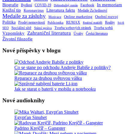
Biografie
In memoriam
Bydlení
Facebook
COVID-19
Dobrodružný román
Knižní tip
Literatura faktu
Koronavirus
Medaile Za hrdinství
Medaile za zásluhy
Online marketing
Osobní rozvoj
Motivace
Politika
RE/MAX
Prodej nemovitostí
Publicistika
Reality
Realitní makléři
Sci-fi
Sociální sítě
Tvorba webových stránek
Tvorba webů
SEO
Státní správa
Zahraniční literatura
Vzpomínky
Česká literatura
Úvahy
Životní filozofie
Nové příspěvky v blogu
Co se stane po odchodu Andreje Babiše z politiky?
Reparace za druhou světovou válku
Jak se starat o baterii v mobilu a notebooku
Nové audioknihy
Egypťan Sinuhet
Padrino Krejčíř – Gangster