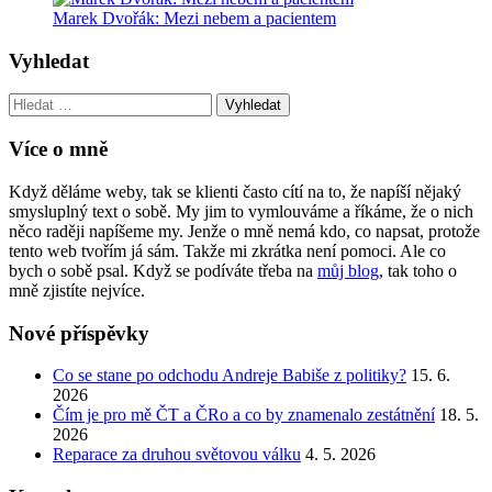
Marek Dvořák: Mezi nebem a pacientem
Vyhledat
Vyhledat:
Více o mně
Když děláme weby, tak se klienti často cítí na to, že napíší nějaký
smysluplný text o sobě. My jim to vymlouváme a říkáme, že o nich
něco raději napíšeme my. Jenže o mně nemá kdo, co napsat, protože
tento web tvořím já sám. Takže mi zkrátka není pomoci. Ale co
bych o sobě psal. Když se podíváte třeba na
můj blog
, tak toho o
mně zjistíte nejvíce.
Nové příspěvky
Co se stane po odchodu Andreje Babiše z politiky?
15. 6.
2026
Čím je pro mě ČT a ČRo a co by znamenalo zestátnění
18. 5.
2026
Reparace za druhou světovou válku
4. 5. 2026