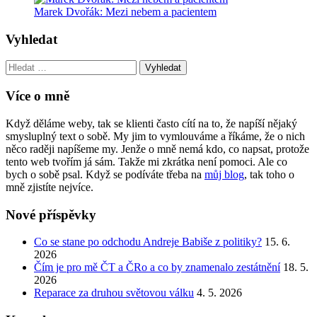
Marek Dvořák: Mezi nebem a pacientem
Vyhledat
Vyhledat:
Více o mně
Když děláme weby, tak se klienti často cítí na to, že napíší nějaký
smysluplný text o sobě. My jim to vymlouváme a říkáme, že o nich
něco raději napíšeme my. Jenže o mně nemá kdo, co napsat, protože
tento web tvořím já sám. Takže mi zkrátka není pomoci. Ale co
bych o sobě psal. Když se podíváte třeba na
můj blog
, tak toho o
mně zjistíte nejvíce.
Nové příspěvky
Co se stane po odchodu Andreje Babiše z politiky?
15. 6.
2026
Čím je pro mě ČT a ČRo a co by znamenalo zestátnění
18. 5.
2026
Reparace za druhou světovou válku
4. 5. 2026