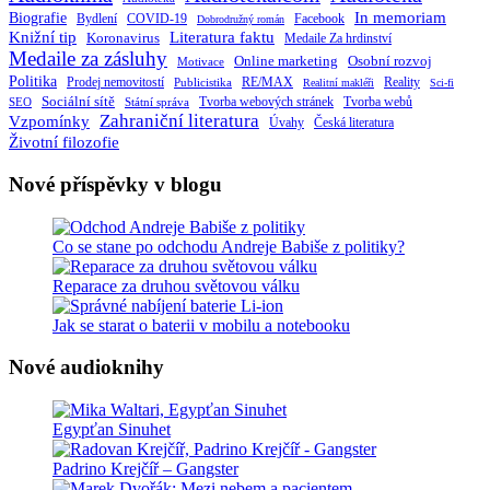
Biografie
In memoriam
Bydlení
Facebook
COVID-19
Dobrodružný román
Knižní tip
Literatura faktu
Koronavirus
Medaile Za hrdinství
Medaile za zásluhy
Online marketing
Osobní rozvoj
Motivace
Politika
RE/MAX
Prodej nemovitostí
Publicistika
Reality
Realitní makléři
Sci-fi
Sociální sítě
Tvorba webových stránek
Tvorba webů
SEO
Státní správa
Zahraniční literatura
Vzpomínky
Česká literatura
Úvahy
Životní filozofie
Nové příspěvky v blogu
Co se stane po odchodu Andreje Babiše z politiky?
Reparace za druhou světovou válku
Jak se starat o baterii v mobilu a notebooku
Nové audioknihy
Egypťan Sinuhet
Padrino Krejčíř – Gangster