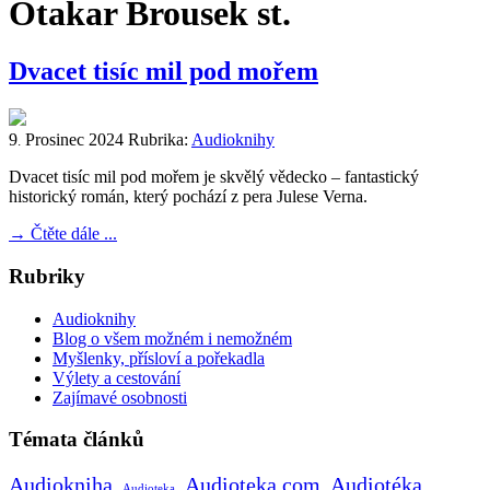
Otakar Brousek st.
Dvacet tisíc mil pod mořem
9
Prosinec
2024
Rubrika:
Audioknihy
.
Dvacet tisíc mil pod mořem je skvělý vědecko – fantastický
historický román, který pochází z pera Julese Verna.
→
Čtěte dále ...
Rubriky
Audioknihy
Blog o všem možném i nemožném
Myšlenky, přísloví a pořekadla
Výlety a cestování
Zajímavé osobnosti
Témata článků
Audiokniha
Audioteka.com
Audiotéka
Audioteka