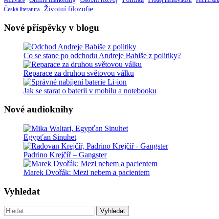
Osobní rozvoj
Motivace
Prodej nemovitostí
Publicisti
Životní filozofie
Česká literatura
Nové příspěvky v blogu
Co se stane po odchodu Andreje Babiše z politiky?
Reparace za druhou světovou válku
Jak se starat o baterii v mobilu a notebooku
Nové audioknihy
Egypťan Sinuhet
Padrino Krejčíř – Gangster
Marek Dvořák: Mezi nebem a pacientem
Vyhledat
Vyhledat: