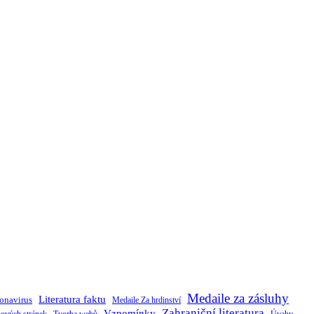
Medaile za zásluhy
Literatura faktu
onavirus
Medaile Za hrdinství
Zahraniční literatura
Vzpomínky