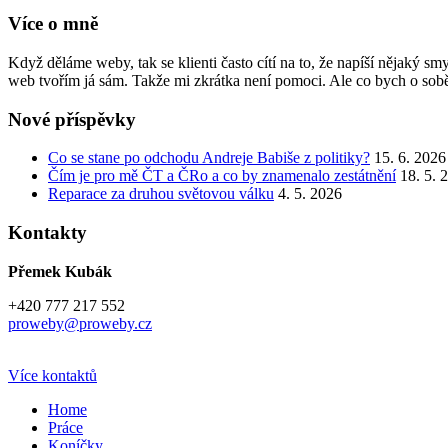
Více o mně
Když děláme weby, tak se klienti často cítí na to, že napíší nějaký 
web tvořím já sám. Takže mi zkrátka není pomoci. Ale co bych o sobě
Nové příspěvky
Co se stane po odchodu Andreje Babiše z politiky?
15. 6. 2026
Čím je pro mě ČT a ČRo a co by znamenalo zestátnění
18. 5. 
Reparace za druhou světovou válku
4. 5. 2026
Kontakty
Přemek Kubák
+420 777 217 552
proweby@proweby.cz
Více kontaktů
Home
Práce
Koníčky