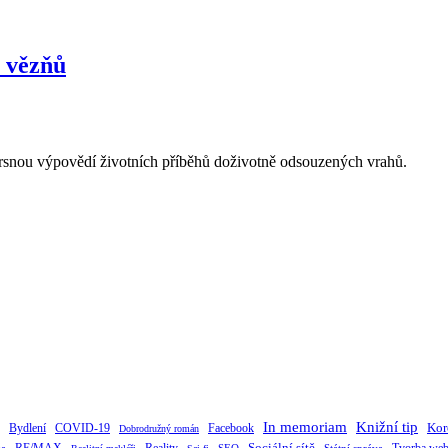
h vězňů
drsnou výpovědí životních příběhů doživotně odsouzených vrahů.
Knižní tip
In memoriam
Kor
Bydlení
Facebook
COVID-19
Dobrodružný román