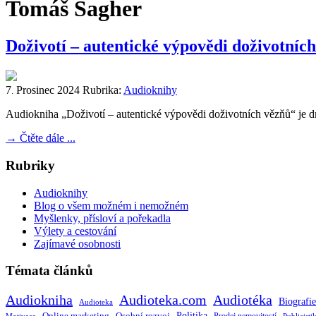
Tomáš Sagher
Doživotí – autentické výpovědi doživotníc
7
Prosinec
2024
Rubrika:
Audioknihy
.
Audiokniha „Doživotí – autentické výpovědi doživotních vězňů“ je 
→
Čtěte dále ...
Rubriky
Audioknihy
Blog o všem možném i nemožném
Myšlenky, přísloví a pořekadla
Výlety a cestování
Zajímavé osobnosti
Témata článků
Audiokniha
Audioteka.com
Audiotéka
Biografie
Audioteka
Politika
Online marketing