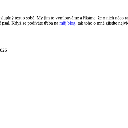
smysluplný text o sobě. My jim to vymlouváme a říkáme, že o nich něco 
 psal. Když se podíváte třeba na
můj blog
, tak toho o mně zjistíte nejví
2026