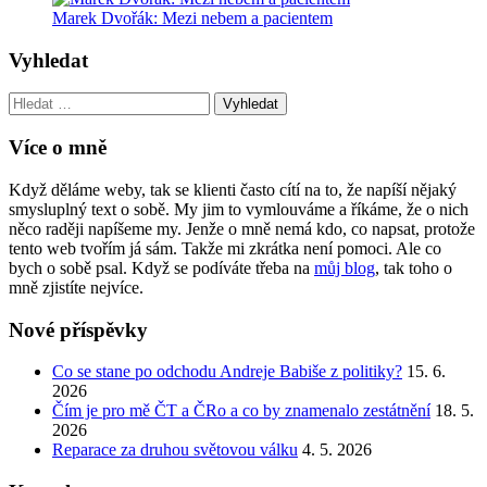
Marek Dvořák: Mezi nebem a pacientem
Vyhledat
Vyhledat:
Více o mně
Když děláme weby, tak se klienti často cítí na to, že napíší nějaký
smysluplný text o sobě. My jim to vymlouváme a říkáme, že o nich
něco raději napíšeme my. Jenže o mně nemá kdo, co napsat, protože
tento web tvořím já sám. Takže mi zkrátka není pomoci. Ale co
bych o sobě psal. Když se podíváte třeba na
můj blog
, tak toho o
mně zjistíte nejvíce.
Nové příspěvky
Co se stane po odchodu Andreje Babiše z politiky?
15. 6.
2026
Čím je pro mě ČT a ČRo a co by znamenalo zestátnění
18. 5.
2026
Reparace za druhou světovou válku
4. 5. 2026