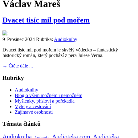
Václav Mareš
Dvacet tisíc mil pod mořem
9
Prosinec
2024
Rubrika:
Audioknihy
.
Dvacet tisíc mil pod mořem je skvělý vědecko – fantastický
historický román, který pochází z pera Julese Verna.
→
Čtěte dále ...
Rubriky
Audioknihy
Blog o všem možném i nemožném
Myšlenky, přísloví a pořekadla
Výlety a cestování
Zajímavé osobnosti
Témata článků
Audiokniha
Audioteka.com
Audiotéka
Audioteka