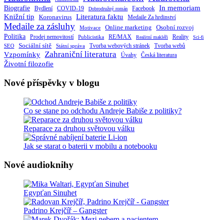
Biografie
In memoriam
Bydlení
Facebook
COVID-19
Dobrodružný román
Knižní tip
Literatura faktu
Koronavirus
Medaile Za hrdinství
Medaile za zásluhy
Online marketing
Osobní rozvoj
Motivace
Politika
RE/MAX
Prodej nemovitostí
Publicistika
Reality
Realitní makléři
Sci-fi
Sociální sítě
Tvorba webových stránek
Tvorba webů
SEO
Státní správa
Zahraniční literatura
Vzpomínky
Česká literatura
Úvahy
Životní filozofie
Nové příspěvky v blogu
Co se stane po odchodu Andreje Babiše z politiky?
Reparace za druhou světovou válku
Jak se starat o baterii v mobilu a notebooku
Nové audioknihy
Egypťan Sinuhet
Padrino Krejčíř – Gangster