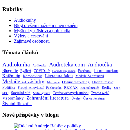
Rubriky
Audioknihy
Blog o všem možném i nemožném
Myšlenky, přísloví a pořekadla
Výlety a cestování
Zajímavé osobnosti
Témata článků
Audiokniha
Audioteka.com
Audiotéka
Audioteka
Biografie
In memoriam
Bydlení
Facebook
COVID-19
Dobrodružný román
Knižní tip
Literatura faktu
Koronavirus
Medaile Za hrdinství
Medaile za zásluhy
Online marketing
Osobní rozvoj
Motivace
Politika
RE/MAX
Prodej nemovitostí
Publicistika
Reality
Realitní makléři
Sci-fi
Sociální sítě
Tvorba webových stránek
Tvorba webů
SEO
Státní správa
Zahraniční literatura
Vzpomínky
Česká literatura
Úvahy
Životní filozofie
Nové příspěvky v blogu