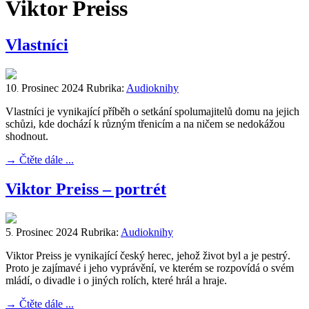
Viktor Preiss
Vlastníci
10
Prosinec
2024
Rubrika:
Audioknihy
.
Vlastníci je vynikající příběh o setkání spolumajitelů domu na jejich
schůzi, kde dochází k různým třenicím a na ničem se nedokážou
shodnout.
→
Čtěte dále ...
Viktor Preiss – portrét
5
Prosinec
2024
Rubrika:
Audioknihy
.
Viktor Preiss je vynikající český herec, jehož život byl a je pestrý.
Proto je zajímavé i jeho vyprávění, ve kterém se rozpovídá o svém
mládí, o divadle i o jiných rolích, které hrál a hraje.
→
Čtěte dále ...