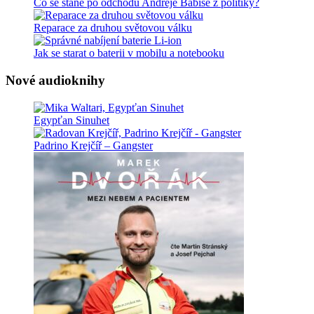
Co se stane po odchodu Andreje Babiše z politiky?
Reparace za druhou světovou válku
Jak se starat o baterii v mobilu a notebooku
Nové audioknihy
Egypťan Sinuhet
Padrino Krejčíř – Gangster