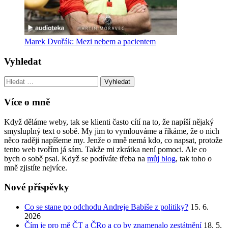
Marek Dvořák: Mezi nebem a pacientem
Vyhledat
Vyhledat:
Více o mně
Když děláme weby, tak se klienti často cítí na to, že napíší nějaký
smysluplný text o sobě. My jim to vymlouváme a říkáme, že o nich
něco raději napíšeme my. Jenže o mně nemá kdo, co napsat, protože
tento web tvořím já sám. Takže mi zkrátka není pomoci. Ale co
bych o sobě psal. Když se podíváte třeba na
můj blog
, tak toho o
mně zjistíte nejvíce.
Nové příspěvky
Co se stane po odchodu Andreje Babiše z politiky?
15. 6.
2026
Čím je pro mě ČT a ČRo a co by znamenalo zestátnění
18. 5.