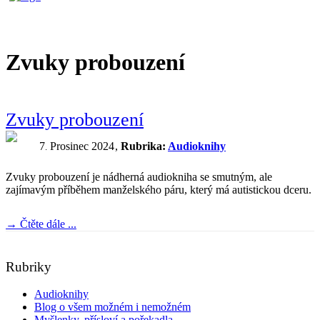
Zvuky probouzení
Zvuky probouzení
7
Prosinec
2024
Rubrika:
Audioknihy
.
Zvuky probouzení je nádherná audiokniha se smutným, ale
zajímavým příběhem manželského páru, který má autistickou dceru.
→
Čtěte dále ...
Rubriky
Audioknihy
Blog o všem možném i nemožném
Myšlenky, přísloví a pořekadla