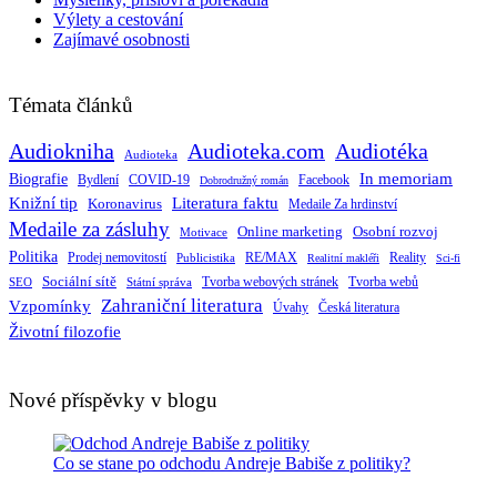
Výlety a cestování
Zajímavé osobnosti
Témata článků
Audiokniha
Audioteka.com
Audiotéka
Audioteka
Biografie
In memoriam
Bydlení
Facebook
COVID-19
Dobrodružný román
Knižní tip
Literatura faktu
Koronavirus
Medaile Za hrdinství
Medaile za zásluhy
Online marketing
Osobní rozvoj
Motivace
Politika
RE/MAX
Prodej nemovitostí
Publicistika
Reality
Realitní makléři
Sci-fi
Sociální sítě
Tvorba webových stránek
Tvorba webů
SEO
Státní správa
Zahraniční literatura
Vzpomínky
Česká literatura
Úvahy
Životní filozofie
Nové příspěvky v blogu
Co se stane po odchodu Andreje Babiše z politiky?