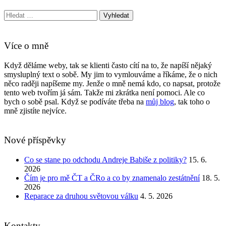
Vyhledat:
Více o mně
Když děláme weby, tak se klienti často cítí na to, že napíší nějaký
smysluplný text o sobě. My jim to vymlouváme a říkáme, že o nich
něco raději napíšeme my. Jenže o mně nemá kdo, co napsat, protože
tento web tvořím já sám. Takže mi zkrátka není pomoci. Ale co
bych o sobě psal. Když se podíváte třeba na
můj blog
, tak toho o
mně zjistíte nejvíce.
Nové příspěvky
Co se stane po odchodu Andreje Babiše z politiky?
15. 6.
2026
Čím je pro mě ČT a ČRo a co by znamenalo zestátnění
18. 5.
2026
Reparace za druhou světovou válku
4. 5. 2026
Kontakty