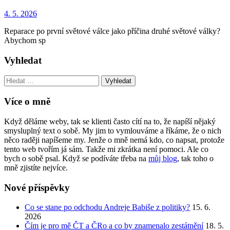
4. 5. 2026
Reparace po první světové válce jako příčina druhé světové války?
Abychom sp
Vyhledat
Vyhledat:
Více o mně
Když děláme weby, tak se klienti často cítí na to, že napíší nějaký
smysluplný text o sobě. My jim to vymlouváme a říkáme, že o nich
něco raději napíšeme my. Jenže o mně nemá kdo, co napsat, protože
tento web tvořím já sám. Takže mi zkrátka není pomoci. Ale co
bych o sobě psal. Když se podíváte třeba na
můj blog
, tak toho o
mně zjistíte nejvíce.
Nové příspěvky
Co se stane po odchodu Andreje Babiše z politiky?
15. 6.
2026
Čím je pro mě ČT a ČRo a co by znamenalo zestátnění
18. 5.