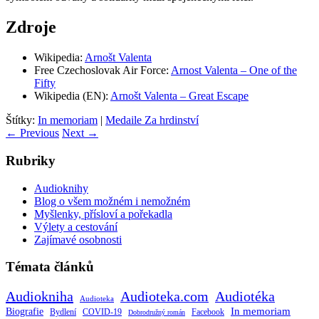
Zdroje
Wikipedia:
Arnošt Valenta
Free Czechoslovak Air Force:
Arnost Valenta – One of the
Fifty
Wikipedia (EN):
Arnošt Valenta – Great Escape
Štítky:
In memoriam
|
Medaile Za hrdinství
←
Previous
Next
→
Rubriky
Audioknihy
Blog o všem možném i nemožném
Myšlenky, přísloví a pořekadla
Výlety a cestování
Zajímavé osobnosti
Témata článků
Audiokniha
Audioteka.com
Audiotéka
Audioteka
Biografie
In memoriam
Bydlení
Facebook
COVID-19
Dobrodružný román