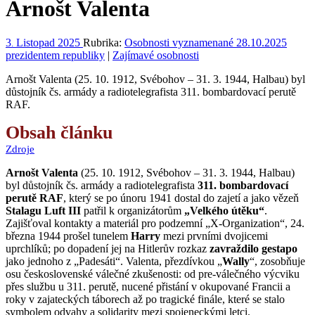
Arnošt Valenta
3
Listopad
2025
Rubrika:
Osobnosti vyznamenané 28.10.2025
.
prezidentem republiky
|
Zajímavé osobnosti
Arnošt Valenta (25. 10. 1912, Svébohov – 31. 3. 1944, Halbau) byl
důstojník čs. armády a radiotelegrafista 311. bombardovací perutě
RAF.
Obsah článku
Zdroje
Arnošt Valenta
(25. 10. 1912, Svébohov – 31. 3. 1944, Halbau)
byl důstojník čs. armády a radiotelegrafista
311. bombardovací
perutě RAF
, který se po únoru 1941 dostal do zajetí a jako vězeň
Stalagu Luft III
patřil k organizátorům
„Velkého útěku“
.
Zajišťoval kontakty a materiál pro podzemní „X-Organization“, 24.
března 1944 prošel tunelem
Harry
mezi prvními dvojicemi
uprchlíků; po dopadení jej na Hitlerův rozkaz
zavraždilo gestapo
jako jednoho z „Padesáti“. Valenta, přezdívkou „
Wally
“, zosobňuje
osu československé válečné zkušenosti: od pre-válečného výcviku
přes službu u 311. perutě, nucené přistání v okupované Francii a
roky v zajateckých táborech až po tragické finále, které se stalo
symbolem odvahy a solidarity mezi spojeneckými letci.