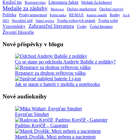
Knižní tip
Literatura faktu
Koronavirus
Medaile Za hrdinství
Medaile za zásluhy
Online marketing
Osobní rozvoj
Motivace
Politika
RE/MAX
Prodej nemovitostí
Publicistika
Reality
Realitní makléři
Sci-fi
Sociální sítě
Tvorba webových stránek
Tvorba webů
SEO
Státní správa
Zahraniční literatura
Vzpomínky
Česká literatura
Úvahy
Životní filozofie
Nové příspěvky v blogu
Co se stane po odchodu Andreje Babiše z politiky?
Reparace za druhou světovou válku
Jak se starat o baterii v mobilu a notebooku
Nové audioknihy
Egypťan Sinuhet
Padrino Krejčíř – Gangster
Marek Dvořák: Mezi nebem a pacientem