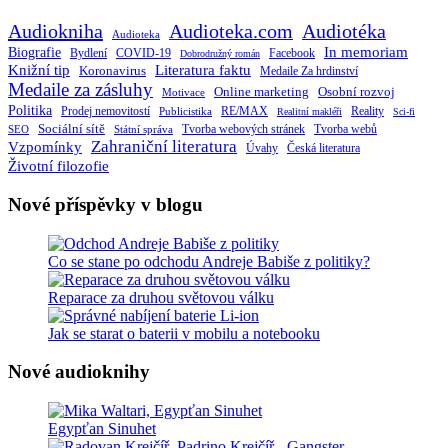
Audiokniha
Audioteka.com
Audiotéka
Audioteka
Biografie
In memoriam
Bydlení
Facebook
COVID-19
Dobrodružný román
Knižní tip
Literatura faktu
Koronavirus
Medaile Za hrdinství
Medaile za zásluhy
Online marketing
Osobní rozvoj
Motivace
Politika
RE/MAX
Prodej nemovitostí
Publicistika
Reality
Realitní makléři
Sci-fi
Sociální sítě
Tvorba webových stránek
Tvorba webů
SEO
Státní správa
Zahraniční literatura
Vzpomínky
Česká literatura
Úvahy
Životní filozofie
Nové příspěvky v blogu
Co se stane po odchodu Andreje Babiše z politiky?
Reparace za druhou světovou válku
Jak se starat o baterii v mobilu a notebooku
Nové audioknihy
Egypťan Sinuhet