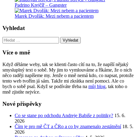
Padrino Krejčíř – Gangster
Marek Dvořák: Mezi nebem a pacientem
Vyhledat
Vyhledat:
Více o mně
Když děláme weby, tak se klienti často cítí na to, že napíší nějaký
smysluplný text o sobě. My jim to vymlouváme a říkáme, že o nich
něco raději napíšeme my. Jenže o mně nemá kdo, co napsat, protože
tento web tvořím já sám. Takže mi zkrátka není pomoci. Ale co
bych o sobě psal. Když se podíváte třeba na
můj blog
, tak toho o
mně zjistíte nejvíce.
Nové příspěvky
Co se stane po odchodu Andreje Babiše z politiky?
15. 6.
2026
Čím je pro mě ČT a ČRo a co by znamenalo zestátnění
18. 5.
2026