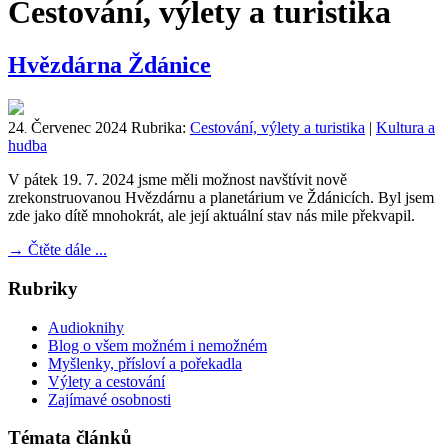
Cestování, výlety a turistika
Hvězdárna Ždánice
24
Červenec
2024
Rubrika:
Cestování, výlety a turistika
|
Kultura a
.
hudba
V pátek 19. 7. 2024 jsme měli možnost navštívit nově
zrekonstruovanou Hvězdárnu a planetárium ve Ždánicích. Byl jsem
zde jako dítě mnohokrát, ale její aktuální stav nás mile překvapil.
→
Čtěte dále ...
Rubriky
Audioknihy
Blog o všem možném i nemožném
Myšlenky, přísloví a pořekadla
Výlety a cestování
Zajímavé osobnosti
Témata článků