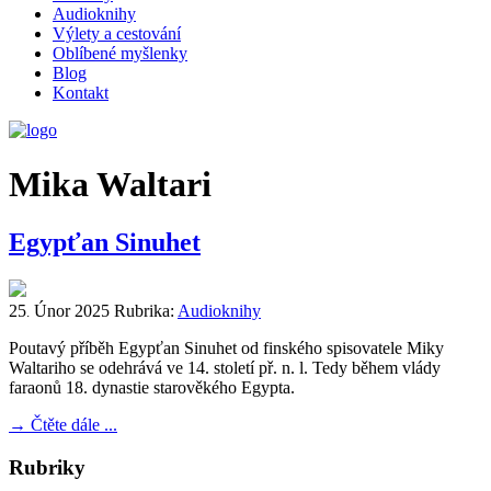
Audioknihy
Výlety a cestování
Oblíbené myšlenky
Blog
Kontakt
Mika Waltari
Egypťan Sinuhet
25
Únor
2025
Rubrika:
Audioknihy
.
Poutavý příběh Egypťan Sinuhet od finského spisovatele Miky
Waltariho se odehrává ve 14. století př. n. l. Tedy během vlády
faraonů 18. dynastie starověkého Egypta.
→
Čtěte dále ...
Rubriky