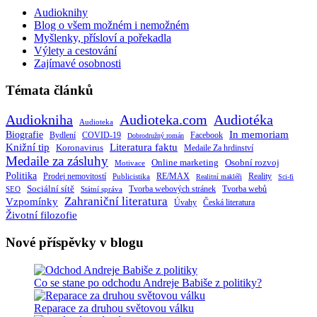
Audioknihy
Blog o všem možném i nemožném
Myšlenky, přísloví a pořekadla
Výlety a cestování
Zajímavé osobnosti
Témata článků
Audiokniha
Audioteka.com
Audiotéka
Audioteka
Biografie
In memoriam
Bydlení
Facebook
COVID-19
Dobrodružný román
Knižní tip
Literatura faktu
Koronavirus
Medaile Za hrdinství
Medaile za zásluhy
Online marketing
Osobní rozvoj
Motivace
Politika
RE/MAX
Prodej nemovitostí
Publicistika
Reality
Realitní makléři
Sci-fi
Sociální sítě
Tvorba webových stránek
Tvorba webů
SEO
Státní správa
Zahraniční literatura
Vzpomínky
Česká literatura
Úvahy
Životní filozofie
Nové příspěvky v blogu
Co se stane po odchodu Andreje Babiše z politiky?
Reparace za druhou světovou válku