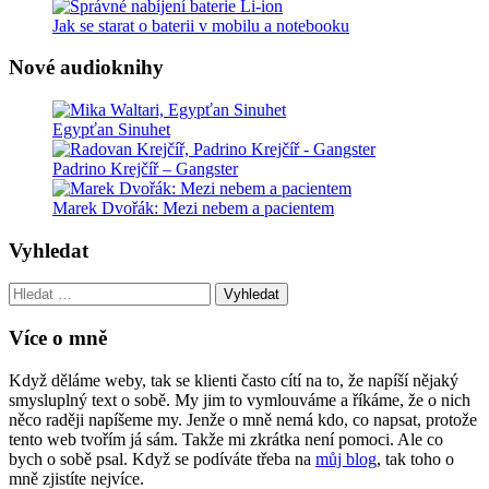
Jak se starat o baterii v mobilu a notebooku
Nové audioknihy
Egypťan Sinuhet
Padrino Krejčíř – Gangster
Marek Dvořák: Mezi nebem a pacientem
Vyhledat
Vyhledat:
Více o mně
Když děláme weby, tak se klienti často cítí na to, že napíší nějaký
smysluplný text o sobě. My jim to vymlouváme a říkáme, že o nich
něco raději napíšeme my. Jenže o mně nemá kdo, co napsat, protože
tento web tvořím já sám. Takže mi zkrátka není pomoci. Ale co
bych o sobě psal. Když se podíváte třeba na
můj blog
, tak toho o
mně zjistíte nejvíce.