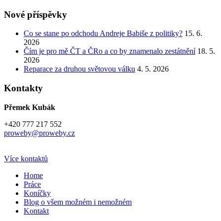
Nové příspěvky
Co se stane po odchodu Andreje Babiše z politiky?
15. 6.
2026
Čím je pro mě ČT a ČRo a co by znamenalo zestátnění
18. 5.
2026
Reparace za druhou světovou válku
4. 5. 2026
Kontakty
Přemek Kubák
+420 777 217 552
proweby@proweby.cz
Více kontaktů
Home
Práce
Koníčky
Blog o všem možném i nemožném
Kontakt