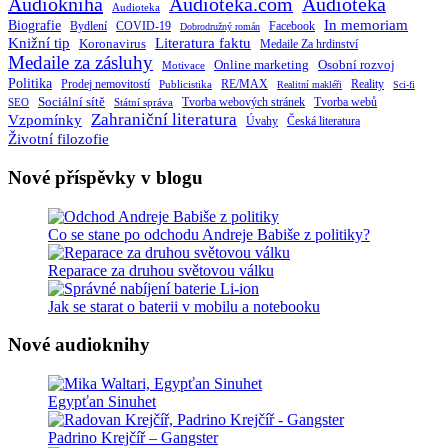
Audiokniha
Audioteka.com
Audiotéka
Audioteka
Biografie
In memoriam
Bydlení
Facebook
COVID-19
Dobrodružný román
Knižní tip
Literatura faktu
Koronavirus
Medaile Za hrdinství
Medaile za zásluhy
Online marketing
Osobní rozvoj
Motivace
Politika
RE/MAX
Prodej nemovitostí
Publicistika
Reality
Realitní makléři
Sci-fi
Sociální sítě
Tvorba webových stránek
Tvorba webů
SEO
Státní správa
Zahraniční literatura
Vzpomínky
Česká literatura
Úvahy
Životní filozofie
Nové příspěvky v blogu
Co se stane po odchodu Andreje Babiše z politiky?
Reparace za druhou světovou válku
Jak se starat o baterii v mobilu a notebooku
Nové audioknihy
Egypťan Sinuhet
Padrino Krejčíř – Gangster