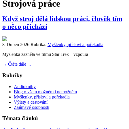
Strojová práce
Když stroj dělá lidskou práci, člověk tím
o něco přichází
8
Duben
2026
Rubrika:
Myšlenky, přísloví a pořekadla
.
Myšlenka zazněla ve filmu Star Trek – vzpoura
→
Čtěte dále ...
Rubriky
Audioknihy
Blog o všem možném i nemožném
Myšlenky, přísloví a pořekadla
Výlety a cestování
Zajímavé osobnosti
Témata článků