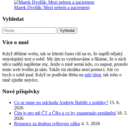
Marek Dvořák: Mezi nebem a pacientem
Vyhledat
Vyhledat:
Více o mně
Když děláme weby, tak se klienti často cítí na to, že napíší nějaký
smysluplný text o sobě. My jim to vymlouváme a říkáme, že o nich
něco raději napíšeme my. Jenže o mně nemá kdo, co napsat, protože
tento web tvořím já sám. Takže mi zkrátka není pomoci. Ale co
bych o sobě psal. Když se podíváte třeba na
můj blog
, tak toho o
mně zjistíte nejvíce.
Nové příspěvky
Co se stane po odchodu Andreje Babiše z politiky?
15. 6.
2026
Čím je pro mě ČT a ČRo a co by znamenalo zestátnění
18. 5.
2026
Reparace za druhou světovou válku
4. 5. 2026