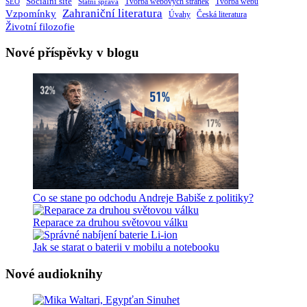
Sociální sítě
Tvorba webových stránek
Tvorba webů
SEO
Státní správa
Zahraniční literatura
Vzpomínky
Česká literatura
Úvahy
Životní filozofie
Nové příspěvky v blogu
Co se stane po odchodu Andreje Babiše z politiky?
Reparace za druhou světovou válku
Jak se starat o baterii v mobilu a notebooku
Nové audioknihy