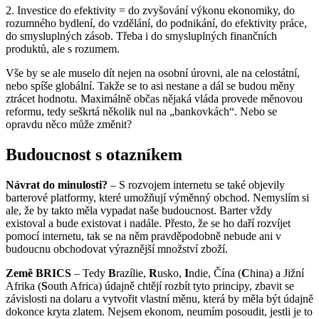
2. Investice do efektivity = do zvyšování výkonu ekonomiky, do
rozumného bydlení, do vzdělání, do podnikání, do efektivity práce,
do smysluplných zásob. Třeba i do smysluplných finančních
produktů, ale s rozumem.
Vše by se ale muselo dít nejen na osobní úrovni, ale na celostátní,
nebo spíše globální. Takže se to asi nestane a dál se budou měny
ztrácet hodnotu. Maximálně občas nějaká vláda provede měnovou
reformu, tedy seškrtá několik nul na „bankovkách“. Nebo se
opravdu něco může změnit?
Budoucnost s otazníkem
Návrat do minulosti?
– S rozvojem internetu se také objevily
barterové platformy, které umožňují výměnný obchod. Nemyslím si
ale, že by takto měla vypadat naše budoucnost. Barter vždy
existoval a bude existovat i nadále. Přesto, že se ho daří rozvíjet
pomocí internetu, tak se na něm pravděpodobně nebude ani v
budoucnu obchodovat výraznější množství zboží.
Země BRICS
– Tedy
B
razílie,
R
usko,
I
ndie, Čína (
C
hina) a Jižní
Afrika (
S
outh Africa) údajně chtějí rozbít tyto principy, zbavit se
závislosti na dolaru a vytvořit vlastní měnu, která by měla být údajně
dokonce kryta zlatem. Nejsem ekonom, neumím posoudit, jestli je to