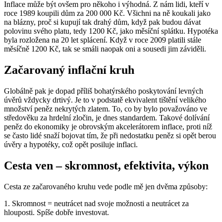
Inflace může být ovšem pro někoho i výhodná. Z nám lidi, kteří v
roce 1989 koupili dům za 200 000 Kč. Všichni na ně koukali jako
na blázny, proč si kupují tak drahý dům, když pak budou dávat
polovinu svého platu, tedy 1200 Kč, jako měsíční splátku. Hypotéka
byla rozložena na 20 let splácení. Když v roce 2009 platili stále
měsíčně 1200 Kč, tak se smáli naopak oni a sousedi jim záviděli.
Začarovaný inflační kruh
Globálně pak je dopad příliš bohatýrského poskytování levných
úvěrů vždycky drtivý. Je to v podstatě ekvivalent tištění velikého
množství peněz nekrytých zlatem. To, co by bylo považováno ve
středověku za hrdelní zločin, je dnes standardem. Takové dolívání
peněz do ekonomiky je obrovským akcelerátorem inflace, proti níž
se často lidé snaží bojovat tím, že při nedostatku peněz si opět berou
úvěry a hypotéky, což opět posiluje inflaci.
Cesta ven – skromnost, efektivita, výkon
Cesta ze začarovaného kruhu vede podle mě jen dvěma způsoby:
1. Skromnost = neutrácet nad svoje možnosti a neutrácet za
hlouposti. Spíše dobře investovat.