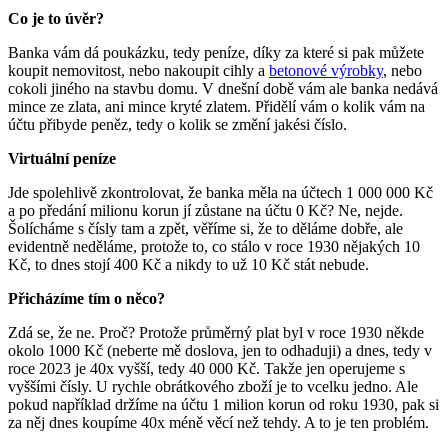
Co je to úvěr?
Banka vám dá poukázku, tedy peníze, díky za které si pak můžete
koupit nemovitost, nebo nakoupit cihly a
betonové výrobky
, nebo
cokoli jiného na stavbu domu. V dnešní době vám ale banka nedává
mince ze zlata, ani mince kryté zlatem. Přidělí vám o kolik vám na
účtu přibyde peněz, tedy o kolik se změní jakési číslo.
Virtuální peníze
Jde spolehlivě zkontrolovat, že banka měla na účtech 1 000 000 Kč
a po předání milionu korun jí zůstane na účtu 0 Kč? Ne, nejde.
Šolícháme s čísly tam a zpět, věříme si, že to děláme dobře, ale
evidentně neděláme, protože to, co stálo v roce 1930 nějakých 10
Kč, to dnes stojí 400 Kč a nikdy to už 10 Kč stát nebude.
Přicházíme tím o něco?
Zdá se, že ne. Proč? Protože průměrný plat byl v roce 1930 někde
okolo 1000 Kč (neberte mě doslova, jen to odhaduji) a dnes, tedy v
roce 2023 je 40x vyšší, tedy 40 000 Kč. Takže jen operujeme s
vyššími čísly. U rychle obrátkového zboží je to vcelku jedno. Ale
pokud například držíme na účtu 1 milion korun od roku 1930, pak si
za něj dnes koupíme 40x méně věcí než tehdy. A to je ten problém.