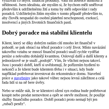
využívali co nejvíc finanční produkty. Vadí mi absence lidskosti a
střídmosti. Jsem idealista, ale myslím si, že bychom měli směřovat
především k udržitelnému žití a tomu by měli odpovídat i rady
poradců. Udržitelným žitím myslím v tomto případě především to,
aby člověk neupadal do osobní platební neschopnosti, exekucí,
insolvencí a jiných životních finančních pastí.
Dobrý poradce má stabilní klientelu
Klient, který se díky dobrým radám cítí mnoho let finančně v
pohodě, se pak obrací na téhož poradce i celý život. Místo navázání
takového vztahu se mnozí finanční poradci snaží rychle vydělat
peníze a nekvalitu dohánějí kvantitou. Oslovují další a další klienty a
jednorázově se je snaží „podojit“. Vím, že všichni nejsou takoví.
Jsou i poradci dobří, kteří si uvědomují, že pořízením bydlení to
nekončí a že klient bude klientem třeba i v situaci, kdy bude
například potřebovat investovat do rekonstrukce domu. Stavební
práce a
stavebniny
jako takové vůbec nejsou levná záležitost a celá
řada lidí si na ně bere úvěry.
Nebo se může stát, že se klientovi ožení syn rodina bude potřebovat
koupit nebo prodat nemovitost a opět se otevře možnost, že použije
služby finančního poradce. Dobří poradci proto nemají být jen
„rubači peněz“.