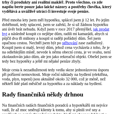
trhy či produkty ani
realitní makléř
. Proto všechno, co zde
napíšu berte pouze jako laické názory a postřehy člověka, který
vydělává a uvážlivě utrácí či investuje svoje peníze.
Před mnoha lety jsem měl hypotéku, splácel jsem ji 12 let. Po jejím
doběhnutí, tedy splacení, jsem se zařekl, že si už žádnou hypotéku
ani úvěr brát nebudu. Když jsem v roce 2017 přemýšlel,
jak prodat
byt
a následně koupit co nejlépe dům, radili mi kamarádi, abych si
půjčil dva tři miliony a koupil si raději pořádný dům. Šel jsem
opačnou cestou. Nechtěl jsem být po
stěhování
zase zadlužený.
Koupil jsem si malý, levný dům, jehož cena vycházela z toho, že je
na odlehlejším místě, nevede k němu obecní cesta, je ve svahu, není
zkolaudován jako dům, ale jen jako rekreační objekt. Obešel jsem se
tedy bez hypotéky a ještě mi nějaké peníze zbyly.
Moje cesta k nezadluženosti tedy vedla skrze jednorázovou úsporu
při pořízení nemovitosti. Moje roční náklady na bydlení (elektřina,
voda, plyn, topení) jsou aktuálně okolo 32 000, což je méně, než
někteří lidé platí měsíčně za hypotéku a za náklady na bydlení.
Rady finančníků někdy drhnou
Na finančních radách finančních poradců a hypotékářů mi nejvíce
vadí, že až moc směrují klienty k tomu, aby si plnili své sny a