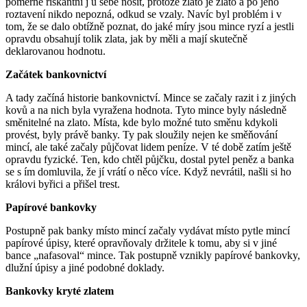
poměrně riskantní j u sebe nosit, protože zlato je zlato a po jeho
roztavení nikdo nepozná, odkud se vzaly. Navíc byl problém i v
tom, že se dalo obtížně poznat, do jaké míry jsou mince ryzí a jestli
opravdu obsahují tolik zlata, jak by měli a mají skutečně
deklarovanou hodnotu.
Začátek bankovnictví
A tady začíná historie bankovnictví. Mince se začaly razit i z jiných
kovů a na nich byla vyražena hodnota. Tyto mince byly následně
směnitelné na zlato. Místa, kde bylo možné tuto směnu kdykoli
provést, byly právě banky. Ty pak sloužily nejen ke směňování
mincí, ale také začaly půjčovat lidem peníze. V té době zatím ještě
opravdu fyzické. Ten, kdo chtěl půjčku, dostal pytel peněz a banka
se s ím domluvila, že jí vrátí o něco více. Když nevrátil, našli si ho
královi byřici a přišel trest.
Papírové bankovky
Postupně pak banky místo mincí začaly vydávat místo pytle mincí
papírové úpisy, které opravňovaly držitele k tomu, aby si v jiné
bance „nafasoval“ mince. Tak postupně vznikly papírové bankovky,
dlužní úpisy a jiné podobné doklady.
Bankovky kryté zlatem