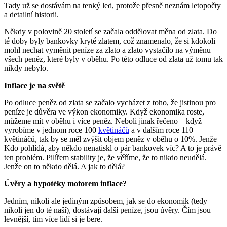
Tady už se dostávám na tenký led, protože přesně neznám letopočty
a detailní historii.
Někdy v polovině 20 století se začala oddělovat měna od zlata. Do
té doby byly bankovky kryté zlatem, což znamenalo, že si kdokoli
mohl nechat vyměnit peníze za zlato a zlato vystačilo na výměnu
všech peněz, které byly v oběhu. Po této odluce od zlata už tomu tak
nikdy nebylo.
Inflace je na světě
Po odluce peněz od zlata se začalo vycházet z toho, že jistinou pro
peníze je důvěra ve výkon ekonomiky. Když ekonomika roste,
můžeme mít v oběhu i více peněz. Neboli jinak řečeno – když
vyrobíme v jednom roce 100
květináčů
a v dalším roce 110
květináčů, tak by se měl zvýšit objem peněz v oběhu o 10%. Jenže
Kdo pohlídá, aby někdo nenatiskl o pár bankovek víc? A to je právě
ten problém. Pilířem stability je, že věříme, že to nikdo neudělá.
Jenže on to někdo dělá. A jak to dělá?
Úvěry a hypotéky motorem inflace?
Jedním, nikoli ale jediným způsobem, jak se do ekonomik (tedy
nikoli jen do té naší), dostávají další peníze, jsou úvěry. Čím jsou
levnější, tím více lidí si je bere.