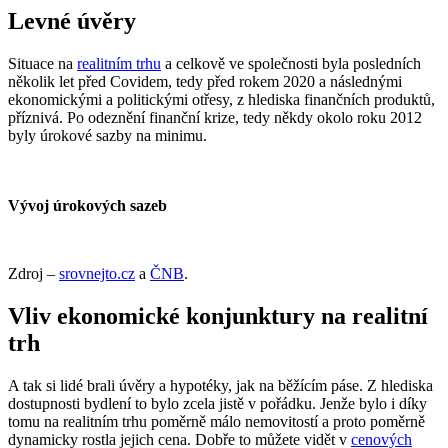
Levné úvěry
Situace na
realitním trhu
a celkově ve společnosti byla posledních
několik let před Covidem, tedy před rokem 2020 a následnými
ekonomickými a politickými otřesy, z hlediska finančních produktů,
příznivá. Po odeznění finanční krize, tedy někdy okolo roku 2012
byly úrokové sazby na minimu.
Vývoj úrokových sazeb
Zdroj –
srovnejto.cz
a
ČNB
.
Vliv ekonomické konjunktury na realitní
trh
A tak si lidé brali úvěry a hypotéky, jak na běžícím páse. Z hlediska
dostupnosti bydlení to bylo zcela jistě v pořádku. Jenže bylo i díky
tomu na realitním trhu poměrně málo nemovitostí a proto poměrně
dynamicky rostla jejich cena. Dobře to můžete vidět v
cenových