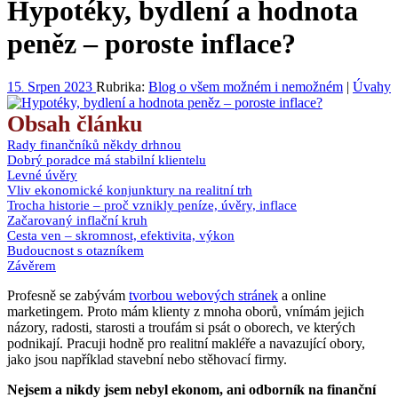
Hypotéky, bydlení a hodnota
peněz – poroste inflace?
15
Srpen
2023
Rubrika:
Blog o všem možném i nemožném
|
Úvahy
.
Obsah článku
Rady finančníků někdy drhnou
Dobrý poradce má stabilní klientelu
Levné úvěry
Vliv ekonomické konjunktury na realitní trh
Trocha historie – proč vznikly peníze, úvěry, inflace
Začarovaný inflační kruh
Cesta ven – skromnost, efektivita, výkon
Budoucnost s otazníkem
Závěrem
Profesně se zabývám
tvorbou webových stránek
a online
marketingem. Proto mám klienty z mnoha oborů, vnímám jejich
názory, radosti, starosti a troufám si psát o oborech, ve kterých
podnikají. Pracuji hodně pro realitní makléře a navazující obory,
jako jsou například stavební nebo stěhovací firmy.
Nejsem a nikdy jsem nebyl ekonom, ani odborník na finanční