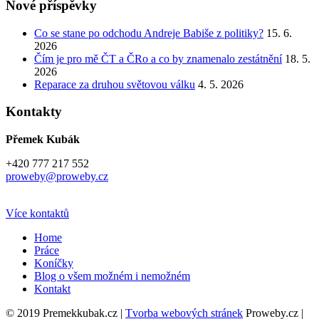
Nové příspěvky
Co se stane po odchodu Andreje Babiše z politiky?
15. 6.
2026
Čím je pro mě ČT a ČRo a co by znamenalo zestátnění
18. 5.
2026
Reparace za druhou světovou válku
4. 5. 2026
Kontakty
Přemek Kubák
+420 777 217 552
proweby@proweby.cz
Více kontaktů
Home
Práce
Koníčky
Blog o všem možném i nemožném
Kontakt
© 2019 Premekkubak.cz |
Tvorba webových stránek
Proweby.cz |