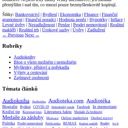
přemýšlím i nad tím, co mnozí pouze bezmyšlenkovitě kopírují.
Štítky:
Bankovnictví
|
Bydlení
|
Ekonomika
|
FInance
|
Finanční
gramotnost
|
Finanční poradci
|
Hodnota peněz
|
Hypotéky
|
Inflace
|
Levné úvěry
|
Nezadluženost
|
Peníze
|
Prodej nemovitostí
|
Realitní
makléři
|
Realitní trh
|
Úrokové sazby
|
Úvěry
|
Zadlužení
←
Previous
Next
→
Rubriky
Audioknihy
Blog o všem možném i nemožném
Myšlenky, přísloví a pořekadla
Výlety a cestování
Zajímavé osobnosti
Témata článků
Audiokniha
Audioteka.com
Audiotéka
Audioteka
Biografie
In memoriam
Bydlení
Facebook
COVID-19
Dobrodružný román
Knižní tip
Literatura faktu
Koronavirus
Medaile Za hrdinství
Medaile za zásluhy
Online marketing
Osobní rozvoj
Motivace
Politika
RE/MAX
Prodej nemovitostí
Publicistika
Reality
Realitní makléři
Sci-fi