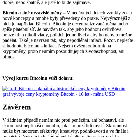
dobře, nebo špatně, ale jistě to bude zajímavé.
Bitcoin a jiné nezávislé měny
– V nedávných letech vznikly zcela
nové koncepty a mnohé byly převedeny do praxe. Nejvýraznější z
nich je například Bitcoin. Bitcoin je decentralizovaná měna, nebo
spíše platební síť. Je navržen tak, aby jeho hodnotu ovlivňoval
pouze trh a nikoli vlády, politici, jednotlivci a aby ho nebylo možné
padělat. Také je navržen tak, aby nepodléhal inflaci. Pozor, nepleťte
si hodnotu bitcoinu s inflací. Nejsem ovšem odborník na
kryptoměny, proto neumím posoudit jejich životaschopnost, ani
přínos.
Vývoj kurzu Bitcoinu vůči dolaru:
Závěrem
V žádném případě nemám nic proti penězům, ani bohatství, ale
skromnost nepřináší chudobu, jak si mnozí lidí myslí. Skromnost
může být motorem efektivity, kreativity, podnikavosti a ve finále i
bohatství. Nejsem tedy žádný veliký alternativec, jen zkrátka