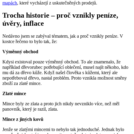
mapách
, které vycházejí z uskutečněných prodejů.
Trocha historie – proč vznikly peníze,
úvěry, inflace
Nedávno jsem se zabýval tématem, jak a proč vznikly peníze. V
kostce řečeno to bylo tak, že:
Výměnný obchod
Kdysi existoval pouze výměnný obchod. To ale znamenalo, že
například dřevorubec potřebující oblečení, musel najít někoho, kdo
mu dá za dřevo kůže. Když našel člověka s kůžemi, který ale
nepotřeboval dřevo, nastal problém. Proto vznikla možnost směny
zboží za zlaté mince.
Zlaté mince
Mince byly ze zlata a proto jich nikdy nevzniklo více, než měl
panovník, který je razil, zlata.
Mince z jiných kovů
Jenže se zlatými mincemi to nebylo tak jednoduché. Jednak bylo