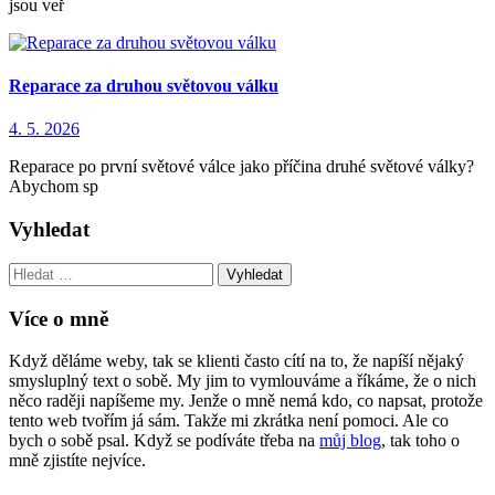
jsou veř
Reparace za druhou světovou válku
4. 5. 2026
Reparace po první světové válce jako příčina druhé světové války?
Abychom sp
Vyhledat
Vyhledat:
Více o mně
Když děláme weby, tak se klienti často cítí na to, že napíší nějaký
smysluplný text o sobě. My jim to vymlouváme a říkáme, že o nich
něco raději napíšeme my. Jenže o mně nemá kdo, co napsat, protože
tento web tvořím já sám. Takže mi zkrátka není pomoci. Ale co
bych o sobě psal. Když se podíváte třeba na
můj blog
, tak toho o
mně zjistíte nejvíce.