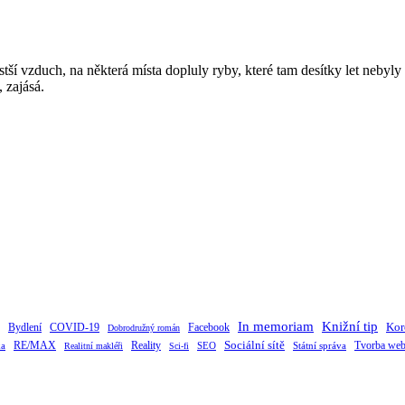
í vzduch, na některá místa dopluly ryby, které tam desítky let nebyly …
, zajásá.
Knižní tip
In memoriam
Kor
Bydlení
Facebook
COVID-19
Dobrodružný román
RE/MAX
Sociální sítě
Tvorba web
ka
Reality
SEO
Státní správa
Realitní makléři
Sci-fi