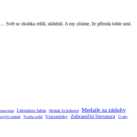
 Svět se zkrátka ztišil, uklidnil. A my zíráme, že příroda tohle umí.
Medaile za zásluhy
Literatura faktu
onavirus
Medaile Za hrdinství
Zahraniční literatura
Vzpomínky
ových stránek
Tvorba webů
Úvahy