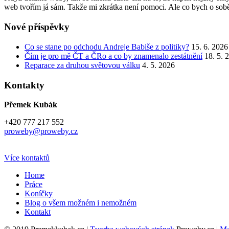
web tvořím já sám. Takže mi zkrátka není pomoci. Ale co bych o sobě
Nové příspěvky
Co se stane po odchodu Andreje Babiše z politiky?
15. 6. 2026
Čím je pro mě ČT a ČRo a co by znamenalo zestátnění
18. 5. 
Reparace za druhou světovou válku
4. 5. 2026
Kontakty
Přemek Kubák
+420 777 217 552
proweby@proweby.cz
Více kontaktů
Home
Práce
Koníčky
Blog o všem možném i nemožném
Kontakt