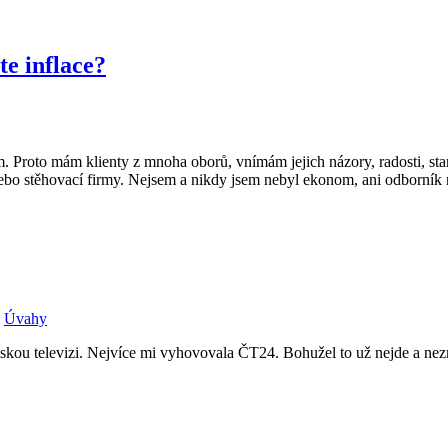
te inflace?
roto mám klienty z mnoha oborů, vnímám jejich názory, radosti, staros
í nebo stěhovací firmy. Nejsem a nikdy jsem nebyl ekonom, ani odborník 
|
Úvahy
skou televizi. Nejvíce mi vyhovovala ČT24. Bohužel to už nejde a nezn