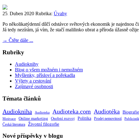
25
Duben
2020
Rubrika:
Úvahy
.
Po několikatýdenní dílčí odstávce světových ekonomik je najednou čistš
Já tedy nezírám, já vím, že stačí malilinko ubrat a příroda úžasně ožije
→
Čtěte dále ...
Rubriky
Audioknihy
Blog o všem možném i nemožném
Myšlenky, přísloví a pořekadla
Výlety a cestování
Zajímavé osobnosti
Témata článků
Audiokniha
Audioteka.com
Audiotéka
Biografie
Audioteka
Politika
Online marketing
Osobní rozvoj
Motivace
Prodej nemovitostí
Publicisti
Životní filozofie
Česká literatura
Nové příspěvky v blogu