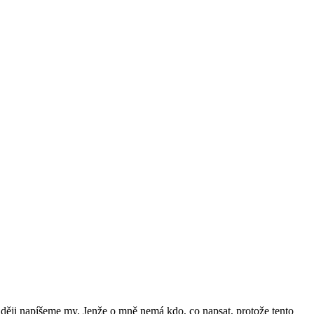
raději napíšeme my. Jenže o mně nemá kdo, co napsat, protože tento