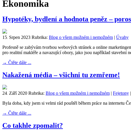
Ekonomika
Hypotéky, bydlení a hodnota peněz – poros
15
Srpen
2023
Rubrika:
Blog o všem možném i nemožném
|
Úvahy
.
Profesně se zabývám tvorbou webových stránek a online marketingem. P
pro realitní makléře a navazující obory, jako jsou například stavebn
→
Čtěte dále ...
Nakažená média – všichni tu zemřeme!
24
Září
2020
Rubrika:
Blog o všem možném i nemožném
|
Fejetony
.
Byla doba, kdy jsem si velmi rád pouštěl během práce na internetu Če
→
Čtěte dále ...
Co takhle zpomalit?