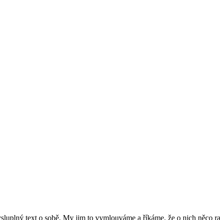
smysluplný text o sobě. My jim to vymlouváme a říkáme, že o nich něco 