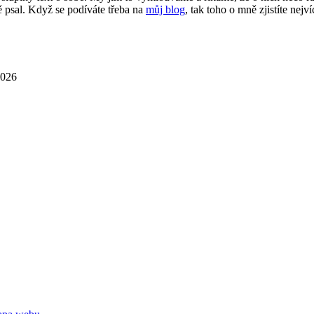
 psal. Když se podíváte třeba na
můj blog
, tak toho o mně zjistíte nejví
2026