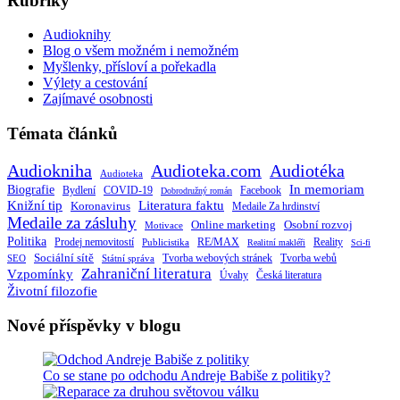
Rubriky
Audioknihy
Blog o všem možném i nemožném
Myšlenky, přísloví a pořekadla
Výlety a cestování
Zajímavé osobnosti
Témata článků
Audiokniha
Audioteka.com
Audiotéka
Audioteka
Biografie
In memoriam
Bydlení
Facebook
COVID-19
Dobrodružný román
Knižní tip
Literatura faktu
Koronavirus
Medaile Za hrdinství
Medaile za zásluhy
Online marketing
Osobní rozvoj
Motivace
Politika
RE/MAX
Prodej nemovitostí
Publicistika
Reality
Realitní makléři
Sci-fi
Sociální sítě
Tvorba webových stránek
Tvorba webů
SEO
Státní správa
Zahraniční literatura
Vzpomínky
Česká literatura
Úvahy
Životní filozofie
Nové příspěvky v blogu
Co se stane po odchodu Andreje Babiše z politiky?