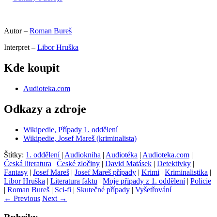
Autor –
Roman Bureš
Interpret –
Libor Hruška
Kde koupit
Audioteka.com
Odkazy a zdroje
Wikipedie, Případy 1. oddělení
Wikipedie, Josef Mareš (kriminalis
ta)
Štítky:
1. oddělení
|
Audiokniha
|
Audiotéka
|
Audioteka.com
|
Česká literatura
|
České zločiny
|
David Matásek
|
Detektivky
|
Fantasy
|
Josef Mareš
|
Josef Mareš případy
|
Krimi
|
Kriminalistika
|
Libor Hruška
|
Literatura faktu
|
Moje případy z 1. oddělení
|
Policie
|
Roman Bureš
|
Sci-fi
|
Skutečné případy
|
Vyšetřování
←
Previous
Next
→