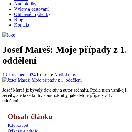
Audioknihy
Výlety a cestování
Oblíbené myšlenky
Blog
Kontakt
Josef Mareš: Moje případy z 1.
oddělení
13
Prosinec
2024
Rubrika:
Audioknihy
.
Josef Mareš je bývalý detektiv a autor scénářů. Podle nich vznikají
seriály, ale také knihy a audioknihy, jako Moje případy z 1.
oddělení.
Obsah článku
Kde koupit
Odkazy a zdroje