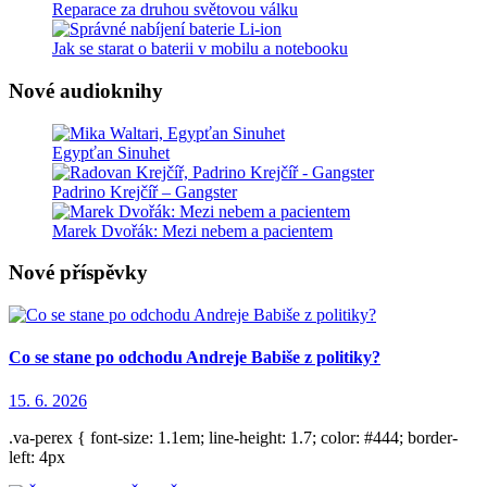
Reparace za druhou světovou válku
Jak se starat o baterii v mobilu a notebooku
Nové audioknihy
Egypťan Sinuhet
Padrino Krejčíř – Gangster
Marek Dvořák: Mezi nebem a pacientem
Nové příspěvky
Co se stane po odchodu Andreje Babiše z politiky?
15. 6. 2026
.va-perex { font-size: 1.1em; line-height: 1.7; color: #444; border-
left: 4px