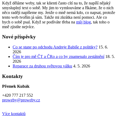
Když děláme weby, tak se klienti často cítí na to, že napíší nějaký
smysluplný text o sobě. My jim to vymlouváme a říkáme, že o nich
něco raději napíšeme my. Jenže o mně nemá kdo, co napsat, protože
tento web tvořím já sám. Takže mi zkrátka není pomoci. Ale co
bych o sobě psal. Když se podíváte třeba na
můj blog
, tak toho o
mně zjistíte nejvíce.
Nové příspěvky
Co se stane po odchodu Andreje Babiše z politiky?
15. 6.
2026
Čím je pro mě ČT a ČRo a co by znamenalo zestátnění
18. 5.
2026
Reparace za druhou světovou válku
4. 5. 2026
Kontakty
Přemek Kubák
+420 777 217 552
proweby@proweby.cz
Více kontaktů