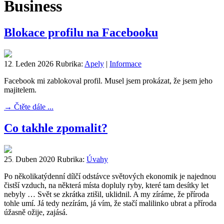
Business
Blokace profilu na Facebooku
12
Leden
2026
Rubrika:
Apely
|
Informace
.
Facebook mi zablokoval profil. Musel jsem prokázat, že jsem jeho
majitelem.
→
Čtěte dále ...
Co takhle zpomalit?
25
Duben
2020
Rubrika:
Úvahy
.
Po několikatýdenní dílčí odstávce světových ekonomik je najednou
čistší vzduch, na některá místa dopluly ryby, které tam desítky let
nebyly … Svět se zkrátka ztišil, uklidnil. A my zíráme, že příroda
tohle umí. Já tedy nezírám, já vím, že stačí malilinko ubrat a příroda
úžasně ožije, zajásá.