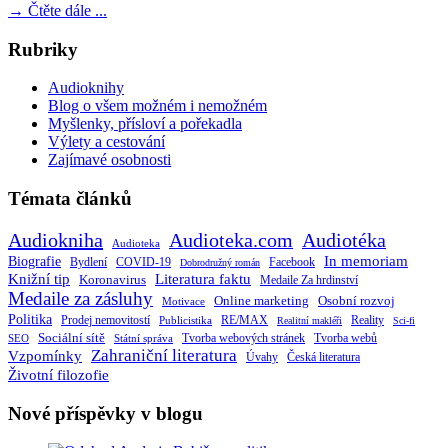
→
Čtěte dále ...
Rubriky
Audioknihy
Blog o všem možném i nemožném
Myšlenky, přísloví a pořekadla
Výlety a cestování
Zajímavé osobnosti
Témata článků
Audiokniha
Audioteka.com
Audiotéka
Audioteka
Biografie
In memoriam
Bydlení
Facebook
COVID-19
Dobrodružný román
Knižní tip
Literatura faktu
Koronavirus
Medaile Za hrdinství
Medaile za zásluhy
Online marketing
Osobní rozvoj
Motivace
Politika
RE/MAX
Prodej nemovitostí
Publicistika
Reality
Realitní makléři
Sci-fi
Sociální sítě
Tvorba webových stránek
Tvorba webů
SEO
Státní správa
Zahraniční literatura
Vzpomínky
Česká literatura
Úvahy
Životní filozofie
Nové příspěvky v blogu