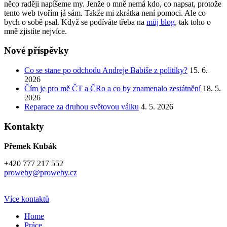
něco raději napíšeme my. Jenže o mně nemá kdo, co napsat, protože
tento web tvořím já sám. Takže mi zkrátka není pomoci. Ale co
bych o sobě psal. Když se podíváte třeba na
můj blog
, tak toho o
mně zjistíte nejvíce.
Nové příspěvky
Co se stane po odchodu Andreje Babiše z politiky?
15. 6.
2026
Čím je pro mě ČT a ČRo a co by znamenalo zestátnění
18. 5.
2026
Reparace za druhou světovou válku
4. 5. 2026
Kontakty
Přemek Kubák
+420 777 217 552
proweby@proweby.cz
Více kontaktů
Home
Práce