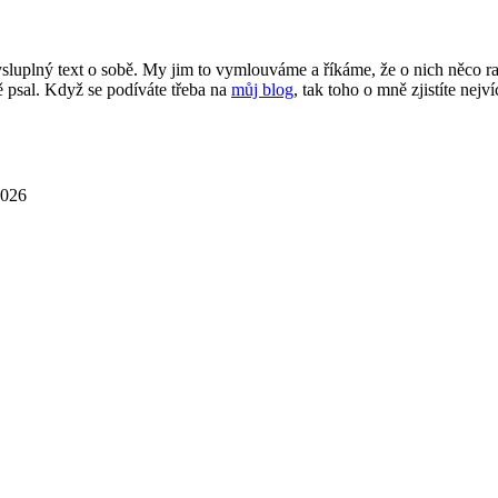
smysluplný text o sobě. My jim to vymlouváme a říkáme, že o nich něco 
 psal. Když se podíváte třeba na
můj blog
, tak toho o mně zjistíte nejví
2026