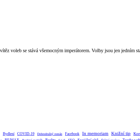
e vítěz voleb se stává všemocným imperátorem. Volby jsou jen jedním 
Knižní tip
In memoriam
Kor
Bydlení
Facebook
COVID-19
Dobrodružný román