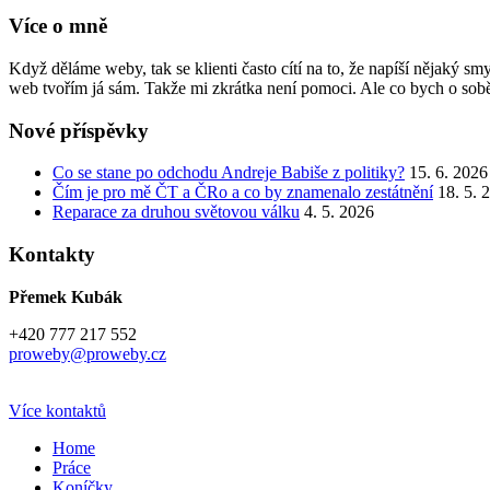
Více o mně
Když děláme weby, tak se klienti často cítí na to, že napíší nějaký 
web tvořím já sám. Takže mi zkrátka není pomoci. Ale co bych o sobě
Nové příspěvky
Co se stane po odchodu Andreje Babiše z politiky?
15. 6. 2026
Čím je pro mě ČT a ČRo a co by znamenalo zestátnění
18. 5. 
Reparace za druhou světovou válku
4. 5. 2026
Kontakty
Přemek Kubák
+420 777 217 552
proweby@proweby.cz
Více kontaktů
Home
Práce
Koníčky