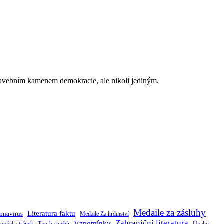
stavebním kamenem demokracie, ale nikoli jediným.
Medaile za zásluhy
Literatura faktu
onavirus
Medaile Za hrdinství
Zahraniční literatura
Vzpomínky