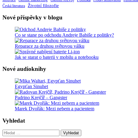
Osobní rozvoj
Motivace
Prodej nemovitostí
Publicisti
Životní filozofie
Česká literatura
Nové příspěvky v blogu
Co se stane po odchodu Andreje Babiše z politiky?
Reparace za druhou světovou válku
Jak se starat o baterii v mobilu a notebooku
Nové audioknihy
Egypťan Sinuhet
Padrino Krejčíř – Gangster
Marek Dvořák: Mezi nebem a pacientem
Vyhledat
Vyhledat: