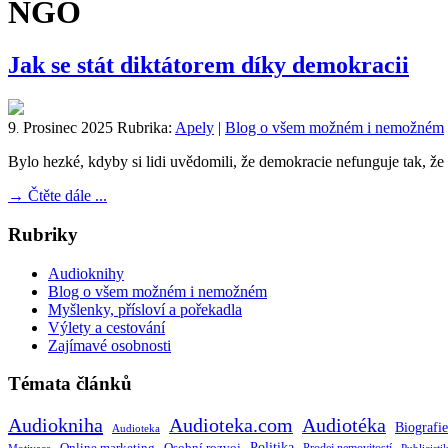
NGO
Jak se stát diktátorem díky demokracii
9
Prosinec
2025
Rubrika:
Apely
|
Blog o všem možném i nemožném
.
Bylo hezké, kdyby si lidi uvědomili, že demokracie nefunguje tak, ž
→
Čtěte dále ...
Rubriky
Audioknihy
Blog o všem možném i nemožném
Myšlenky, přísloví a pořekadla
Výlety a cestování
Zajímavé osobnosti
Témata článků
Audiokniha
Audioteka.com
Audiotéka
Biografie
Audioteka
Politika
Online marketing