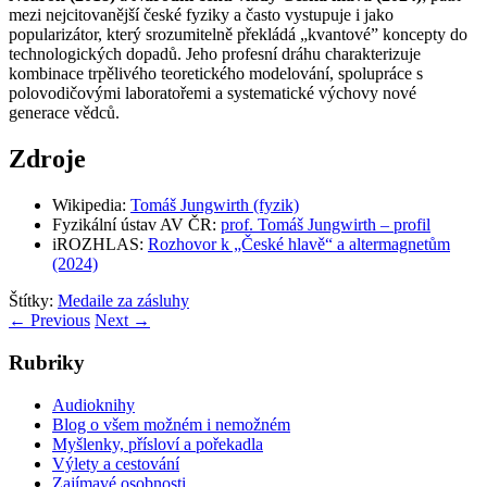
mezi nejcitovanější české fyziky a často vystupuje i jako
popularizátor, který srozumitelně překládá „kvantové” koncepty do
technologických dopadů. Jeho profesní dráhu charakterizuje
kombinace trpělivého teoretického modelování, spolupráce s
polovodičovými laboratořemi a systematické výchovy nové
generace vědců.
Zdroje
Wikipedia:
Tomáš Jungwirth (fyzik)
Fyzikální ústav AV ČR:
prof. Tomáš Jungwirth – profil
iROZHLAS:
Rozhovor k „České hlavě“ a altermagnetům
(2024)
Štítky:
Medaile za zásluhy
←
Previous
Next
→
Rubriky
Audioknihy
Blog o všem možném i nemožném
Myšlenky, přísloví a pořekadla
Výlety a cestování
Zajímavé osobnosti