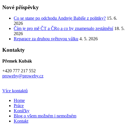
Nové příspěvky
Co se stane po odchodu Andreje Babiše z politiky?
15. 6.
2026
Čím je pro mě ČT a ČRo a co by znamenalo zestátnění
18. 5.
2026
Reparace za druhou světovou válku
4. 5. 2026
Kontakty
Přemek Kubák
+420 777 217 552
proweby@proweby.cz
Více kontaktů
Home
Práce
Koníčky
Blog o všem možném i nemožném
Kontakt