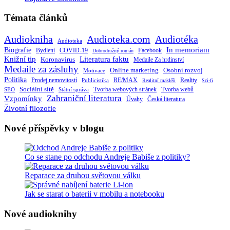
Témata článků
Audiokniha
Audioteka.com
Audiotéka
Audioteka
Biografie
In memoriam
Bydlení
Facebook
COVID-19
Dobrodružný román
Knižní tip
Literatura faktu
Koronavirus
Medaile Za hrdinství
Medaile za zásluhy
Online marketing
Osobní rozvoj
Motivace
Politika
RE/MAX
Prodej nemovitostí
Publicistika
Reality
Realitní makléři
Sci-fi
Sociální sítě
Tvorba webových stránek
Tvorba webů
SEO
Státní správa
Zahraniční literatura
Vzpomínky
Česká literatura
Úvahy
Životní filozofie
Nové příspěvky v blogu
Co se stane po odchodu Andreje Babiše z politiky?
Reparace za druhou světovou válku
Jak se starat o baterii v mobilu a notebooku
Nové audioknihy