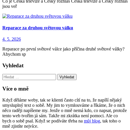
Co je Česká televize a Český rozhlas Česká televize a Český rozhlas
jsou veř
Reparace za druhou světovou válku
4. 5. 2026
Reparace po první světové válce jako příčina druhé světové války?
Abychom sp
Vyhledat
Vyhledat:
Více o mně
Když děláme weby, tak se klienti často cítí na to, že napíší nějaký
smysluplný text o sobě. My jim to vymlouváme a říkáme, že o nich
něco raději napíšeme my. Jenže o mně nemá kdo, co napsat, protože
tento web tvořím já sám. Takže mi zkrátka není pomoci. Ale co
bych o sobě psal. Když se podíváte třeba na
můj blog
, tak toho o
mně zjistíte nejvíce.