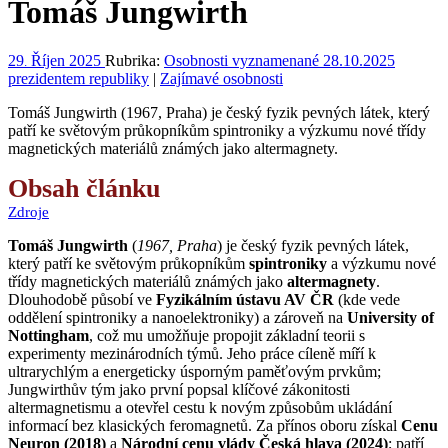
Tomáš Jungwirth
29
Říjen
2025
Rubrika:
Osobnosti vyznamenané 28.10.2025
.
prezidentem republiky
|
Zajímavé osobnosti
Tomáš Jungwirth (1967, Praha) je český fyzik pevných látek, který
patří ke světovým průkopníkům spintroniky a výzkumu nové třídy
magnetických materiálů známých jako altermagnety.
Obsah článku
Zdroje
Tomáš Jungwirth
(
1967, Praha
) je český fyzik pevných látek,
který patří ke světovým průkopníkům
spintroniky
a výzkumu nové
třídy magnetických materiálů známých jako
altermagnety
.
Dlouhodobě působí ve
Fyzikálním ústavu AV ČR
(kde vede
oddělení spintroniky a nanoelektroniky) a zároveň na
University of
Nottingham
, což mu umožňuje propojit základní teorii s
experimenty mezinárodních týmů. Jeho práce cíleně míří k
ultrarychlým a energeticky úsporným paměťovým prvkům;
Jungwirthův tým jako první popsal klíčové zákonitosti
altermagnetismu a otevřel cestu k novým způsobům ukládání
informací bez klasických feromagnetů. Za přínos oboru získal
Cenu
Neuron (2018)
a
Národní cenu vlády Česká hlava (2024)
; patří