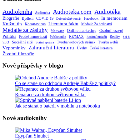
Audiokniha
Audioteka.com
Audiotéka
Audioteka
Biografie
In memoriam
Bydlení
Facebook
COVID-19
Dobrodružný román
Knižní tip
Literatura faktu
Koronavirus
Medaile Za hrdinství
Medaile za zásluhy
Online marketing
Osobní rozvoj
Motivace
Politika
RE/MAX
Prodej nemovitostí
Publicistika
Reality
Realitní makléři
Sci-fi
Sociální sítě
Tvorba webových stránek
Tvorba webů
SEO
Státní správa
Zahraniční literatura
Vzpomínky
Česká literatura
Úvahy
Životní filozofie
Nové příspěvky v blogu
Co se stane po odchodu Andreje Babiše z politiky?
Reparace za druhou světovou válku
Jak se starat o baterii v mobilu a notebooku
Nové audioknihy
Egypťan Sinuhet