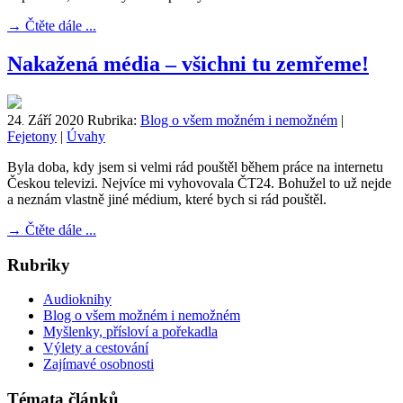
→
Čtěte dále ...
Nakažená média – všichni tu zemřeme!
24
Září
2020
Rubrika:
Blog o všem možném i nemožném
|
.
Fejetony
|
Úvahy
Byla doba, kdy jsem si velmi rád pouštěl během práce na internetu
Českou televizi. Nejvíce mi vyhovovala ČT24. Bohužel to už nejde
a neznám vlastně jiné médium, které bych si rád pouštěl.
→
Čtěte dále ...
Rubriky
Audioknihy
Blog o všem možném i nemožném
Myšlenky, přísloví a pořekadla
Výlety a cestování
Zajímavé osobnosti
Témata článků