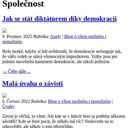
Společnost
Jak se stát diktátorem díky demokracii
9
Prosinec
2025
Rubrika:
Apely
|
Blog o všem možném i
.
nemožném
Bylo hezké, kdyby si lidi uvědomili, že demokracie nefunguje tak,
že vítěz voleb se stává všemocným imperátorem. Volby jsou jen
jedním stavebním kamenem demokracie, ale nikoli jediným.
→
Čtěte dále ...
Malá úvaha o závisti
6
Červen
2022
Rubrika:
Blog o všem možném i nemožném
|
.
Úvahy
Závist je věčná, to víme. Ale kde se v lidech bere ta potřeba někomu
závidět? Kde se bere pocit, že někdo má víc? Nedovedu na to
odpovědět, ale někdy o tom přemýšlím.