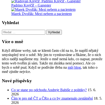
Padrino Krejčíř – Gangster
Marek Dvořák: Mezi nebem a pacientem
Vyhledat
Vyhledat:
Více o mně
Když děláme weby, tak se klienti často cítí na to, že napíší nějaký
smysluplný text o sobě. My jim to vymlouváme a říkáme, že o nich
něco raději napíšeme my. Jenže o mně nemá kdo, co napsat, protože
tento web tvořím já sám. Takže mi zkrátka není pomoci. Ale co
bych o sobě psal. Když se podíváte třeba na
můj blog
, tak toho o
mně zjistíte nejvíce.
Nové příspěvky
Co se stane po odchodu Andreje Babiše z politiky?
15. 6.
2026
Čím je pro mě ČT a ČRo a co by znamenalo zestátnění
18. 5.
2026