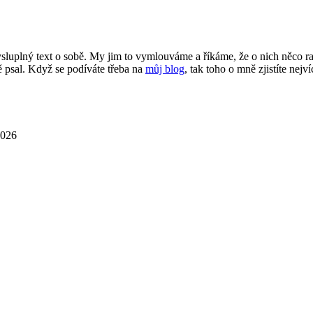
smysluplný text o sobě. My jim to vymlouváme a říkáme, že o nich něco 
 psal. Když se podíváte třeba na
můj blog
, tak toho o mně zjistíte nejví
2026