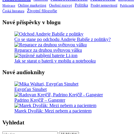
Politika
Online marketing
Osobní rozvoj
Motivace
Prodej nemovitostí
Publicisti
Životní filozofie
Česká literatura
Nové příspěvky v blogu
Co se stane po odchodu Andreje Babiše z politiky?
Reparace za druhou světovou válku
Jak se starat o baterii v mobilu a notebooku
Nové audioknihy
Egypťan Sinuhet
Padrino Krejčíř – Gangster
Marek Dvořák: Mezi nebem a pacientem
Vyhledat
Vyhledat: