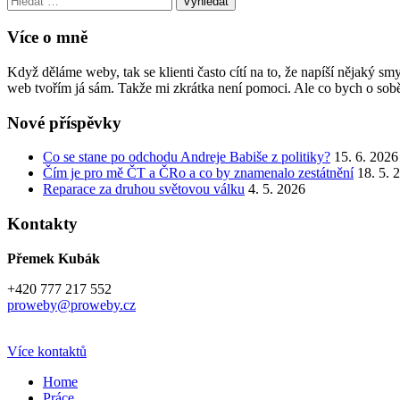
Více o mně
Když děláme weby, tak se klienti často cítí na to, že napíší nějaký 
web tvořím já sám. Takže mi zkrátka není pomoci. Ale co bych o sobě
Nové příspěvky
Co se stane po odchodu Andreje Babiše z politiky?
15. 6. 2026
Čím je pro mě ČT a ČRo a co by znamenalo zestátnění
18. 5. 
Reparace za druhou světovou válku
4. 5. 2026
Kontakty
Přemek Kubák
+420 777 217 552
proweby@proweby.cz
Více kontaktů
Home
Práce