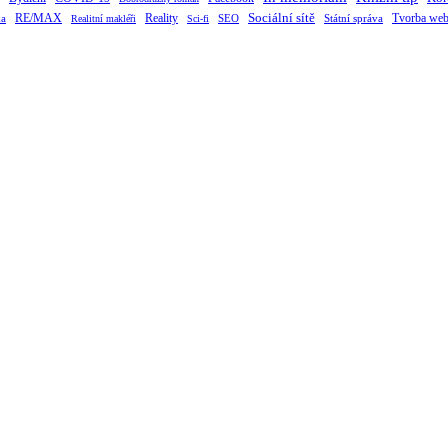
RE/MAX
Sociální sítě
Tvorba web
ka
Reality
SEO
Státní správa
Realitní makléři
Sci-fi