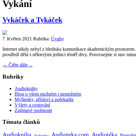
Vykání
Vykáček a Tykáček
7
Květen
2021
Rubrika:
Úvahy
.
Internet nikdy nebyl z hlediska komunikace akademickým prostorem. Př
prostředí dělá s některými jedinci téměř divy. Porovnejme si stav min
→
Čtěte dále ...
Rubriky
Audioknihy
Blog o všem možném i nemožném
Myšlenky, přísloví a pořekadla
Výlety a cestování
Zajímavé osobnosti
Témata článků
Audiokniha
Audioteka.com
Audiotéka
Biografie
Audioteka