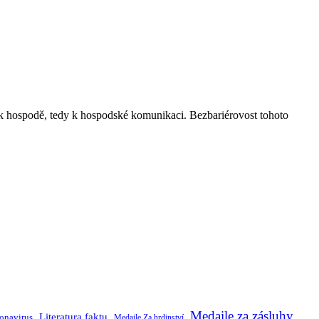
e k hospodě, tedy k hospodské komunikaci. Bezbariérovost tohoto
Medaile za zásluhy
Literatura faktu
onavirus
Medaile Za hrdinství