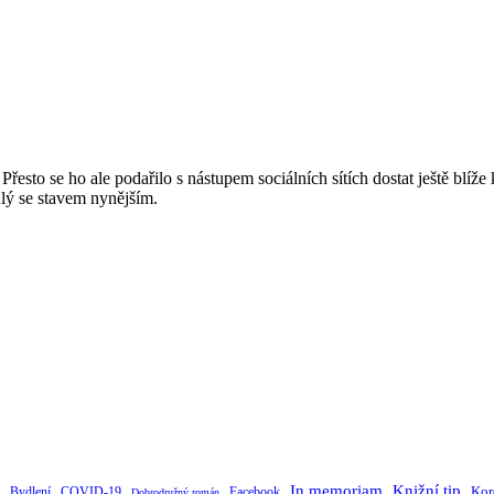
esto se ho ale podařilo s nástupem sociálních sítích dostat ještě blíž
ulý se stavem nynějším.
Knižní tip
In memoriam
Kor
Bydlení
Facebook
COVID-19
Dobrodružný román