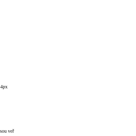
: 4px
jsou veř