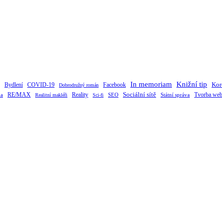
Knižní tip
In memoriam
Kor
Bydlení
Facebook
COVID-19
Dobrodružný román
RE/MAX
Sociální sítě
Tvorba web
ka
Reality
SEO
Státní správa
Realitní makléři
Sci-fi