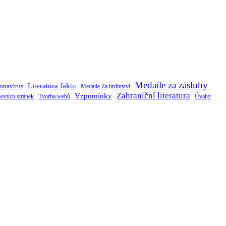
Medaile za zásluhy
Literatura faktu
onavirus
Medaile Za hrdinství
Zahraniční literatura
Vzpomínky
ových stránek
Tvorba webů
Úvahy