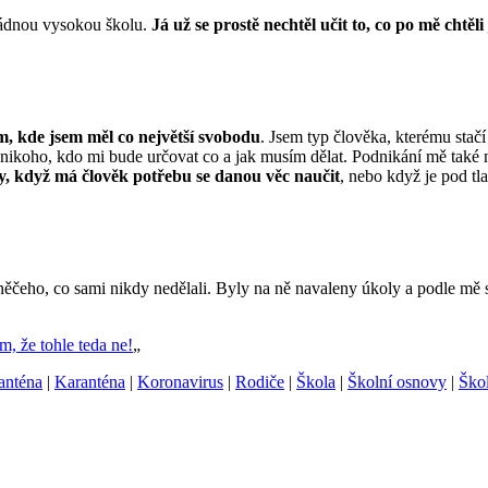
 žádnou vysokou školu.
Já už se prostě nechtěl učit to, co po mě chtěli 
m, kde jsem měl co největší svobodu
. Jsem typ člověka, kterému stačí
 nikoho, kdo mi bude určovat co a jak musím dělat. Podnikání mě také na
hdy, když má člověk potřebu se danou věc naučit
, nebo když je pod tla
o něčeho, co sami nikdy nedělali. Byly na ně navaleny úkoly a podle mě 
m, že tohle teda ne!
„
anténa
|
Karanténa
|
Koronavirus
|
Rodiče
|
Škola
|
Školní osnovy
|
Škol