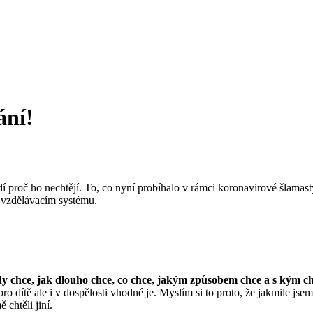
ání!
í proč ho nechtějí. To, co nyní probíhalo v rámci koronavirové šlamasty
 vzdělávacím systému.
kdy chce, jak dlouho chce, co chce, jakým způsobem chce a s kým c
ro dítě ale i v dospělosti vhodné je. Myslím si to proto, že jakmile jsem 
 chtěli jiní.