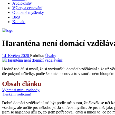
Audioknihy
Výlety a cestování
Oblíbené myšlenky
Blog
Kontakt
Haranténa není domácí vzděláv
14
Květen
2020
Rubrika:
Úvahy
.
Hodně rodičů si myslí, že si vyzkoušeli domácí vzdělávání a že už věd
dle pokynů učitelky, podle školních osnov a to v současném hloupém
Obsah článku
Vybrat si míru svobody
Tleskám rodičům!
Dobré domácí vzdělávání má být podle mě o tom, že
člověk se učí 
všechny, ale určitě pro někoho je! Já si třeba myslím, že pro mě, jako p
jsem se najednou učil to, co jsem potřeboval, chtěl a nikoli to, co po mě