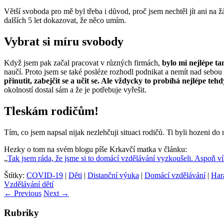
Větší svoboda pro mě byl třeba i důvod, proč jsem nechtěl jít ani na
dalších 5 let dokazovat, že něco umím.
Vybrat si míru svobody
Když jsem pak začal pracovat v různých firmách,
bylo mi nejlépe ta
naučí. Proto jsem se také posléze rozhodl podnikat a nemít nad sebou
přinutit, zabejčit se a učit se. Ale vždycky to probíhá nejlépe te
okolností dostal sám a že je potřebuje vyřešit.
Tleskám rodičům!
Tím, co jsem napsal nijak nezlehčuji situaci rodičů. Ti byli hozeni d
Hezky o tom na svém blogu píše Krkavčí matka v článku:
„
Tak jsem ráda, že jsme si to domácí vzdělávání vyzkoušeli. Aspoň ví
Štítky:
COVID-19
|
Děti
|
Distanční výuka
|
Domácí vzdělávání
|
Har
Vzdělávání dětí
←
Previous
Next
→
Rubriky