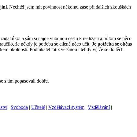
jiní.
Nechtěl jsem mít povinnost někomu zase při dalších zkouškách
 zadat úkol a sám si najde vhodnou cestu k realizaci a přitom se něco
učilo, že někdy je potřeba se cíleně něco učit.
Je potřeba se občas
kem okolností. Podnikatel totiž většinou i tehdy ví, že se do těch
se s tím popasovali dobře.
ství
|
Svoboda
|
Učitelé
|
Vzdělávací systém
|
Vzdělávání
|