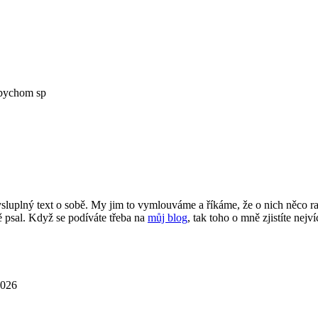
Abychom sp
smysluplný text o sobě. My jim to vymlouváme a říkáme, že o nich něco 
 psal. Když se podíváte třeba na
můj blog
, tak toho o mně zjistíte nejví
2026