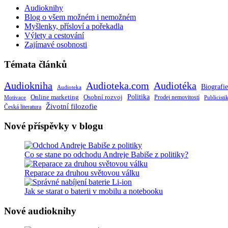
Audioknihy
Blog o všem možném i nemožném
Myšlenky, přísloví a pořekadla
Výlety a cestování
Zajímavé osobnosti
Témata článků
Audiokniha
Audioteka.com
Audiotéka
Biografie
Audioteka
Politika
Online marketing
Osobní rozvoj
Motivace
Prodej nemovitostí
Publicisti
Životní filozofie
Česká literatura
Nové příspěvky v blogu
Co se stane po odchodu Andreje Babiše z politiky?
Reparace za druhou světovou válku
Jak se starat o baterii v mobilu a notebooku
Nové audioknihy