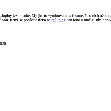
smysluplný text o sobě. My jim to vymlouváme a říkáme, že o nich něco 
 psal. Když se podíváte třeba na
můj blog
, tak toho o mně zjistíte nejví
2026