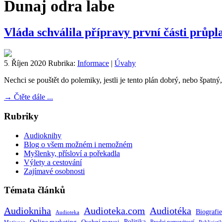
Dunaj odra labe
Vláda schválila přípravy první části prů
5
Říjen
2020
Rubrika:
Informace
|
Úvahy
.
Nechci se pouštět do polemiky, jestli je tento plán dobrý, nebo špatný, 
→
Čtěte dále ...
Rubriky
Audioknihy
Blog o všem možném i nemožném
Myšlenky, přísloví a pořekadla
Výlety a cestování
Zajímavé osobnosti
Témata článků
Audiokniha
Audioteka.com
Audiotéka
Biografie
Audioteka
Politika
Online marketing