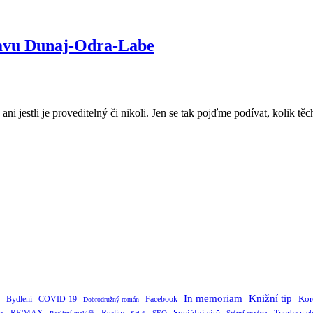
plavu Dunaj-Odra-Labe
ani jestli je proveditelný či nikoli. Jen se tak pojďme podívat, kolik těch
Knižní tip
In memoriam
Kor
Bydlení
Facebook
COVID-19
Dobrodružný román