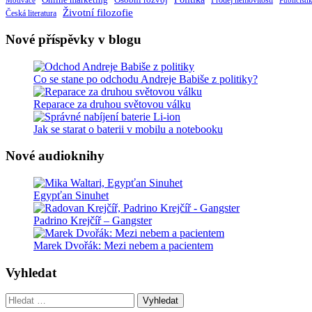
Osobní rozvoj
Motivace
Prodej nemovitostí
Publicisti
Životní filozofie
Česká literatura
Nové příspěvky v blogu
Co se stane po odchodu Andreje Babiše z politiky?
Reparace za druhou světovou válku
Jak se starat o baterii v mobilu a notebooku
Nové audioknihy
Egypťan Sinuhet
Padrino Krejčíř – Gangster
Marek Dvořák: Mezi nebem a pacientem
Vyhledat
Vyhledat: