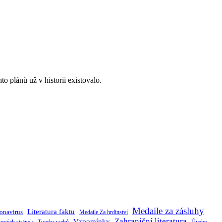
to plánů už v historii existovalo.
Medaile za zásluhy
Literatura faktu
onavirus
Medaile Za hrdinství
Zahraniční literatura
Vzpomínky