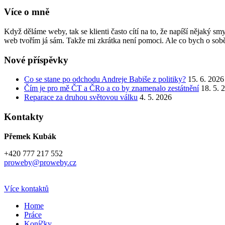
Více o mně
Když děláme weby, tak se klienti často cítí na to, že napíší nějaký 
web tvořím já sám. Takže mi zkrátka není pomoci. Ale co bych o sobě
Nové příspěvky
Co se stane po odchodu Andreje Babiše z politiky?
15. 6. 2026
Čím je pro mě ČT a ČRo a co by znamenalo zestátnění
18. 5. 
Reparace za druhou světovou válku
4. 5. 2026
Kontakty
Přemek Kubák
+420 777 217 552
proweby@proweby.cz
Více kontaktů
Home
Práce
Koníčky